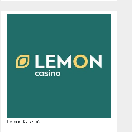
Lemon Kaszinó