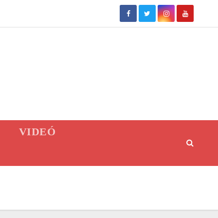
VIDEÓ