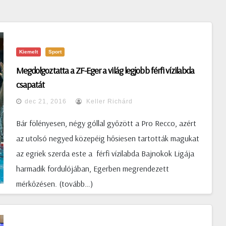
Kiemelt
Sport
Megdolgoztatta a ZF-Eger a világ legjobb férfi vízilabda
csapatát
dec 21, 2016
Keller Richárd
Bár fölényesen, négy góllal győzött a Pro Recco, azért
az utolsó negyed közepéig hősiesen tartották magukat
az egriek szerda este a férfi vízilabda Bajnokok Ligája
harmadik fordulójában, Egerben megrendezett
mérkőzésen. (tovább…)