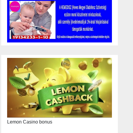
Lemon Casino bonus