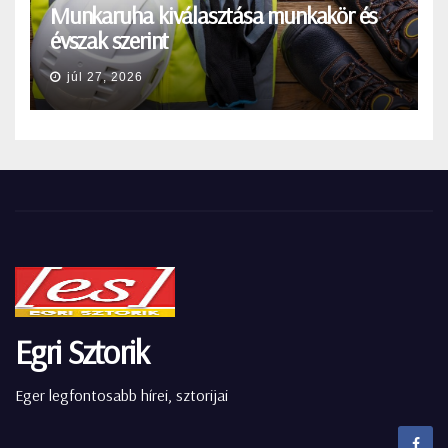
Munkaruha kiválasztása munkakör és
évszak szerint
júl 27, 2026
Egri Sztorik
Eger legfontosabb hírei, sztorijai