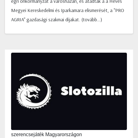
egri önkormányzat a városházán, és átadták a a Heves
Megyei Kereskedelmi és Iparkamara elismerését, a "PRO
AGRIA" gazdasági szakmai díjakat. (tovább…)
szerencsejáték Magyarországon