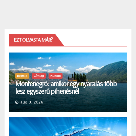
EZT OLVASTA MÁR?
Belföld
Címlap
Külföld
Montenegró: amikor egy nyaralás több
lesz egyszerű pihenésnél
aug 3, 2026