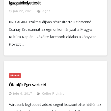
igazgatóhelyettesét
jan 22, 2021
Agria
PRO AGRIA szakmai díjban részesítette Kelemenné
Csuhay Zsuzsannát az egri önkormányzat a Magyar
Kultúra Napján - közölte facebook-oldalán a könyvtár.
(tovább…)
Kiemelt
Ők tolják Eger szekerét
febr 6, 2017
Keller Richárd
Városunk legtöbbet adózó cégeit köszöntötte hétfőn az