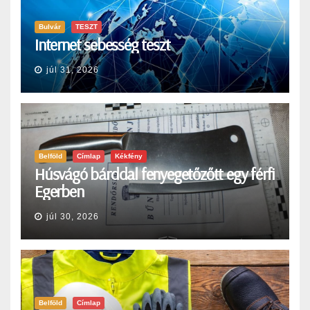
Bulvár
TESZT
Internet sebesség teszt
júl 31, 2026
Belföld
Címlap
Kékfény
Húsvágó bárddal fenyegetőzőtt egy férfi
Egerben
júl 30, 2026
Belföld
Címlap