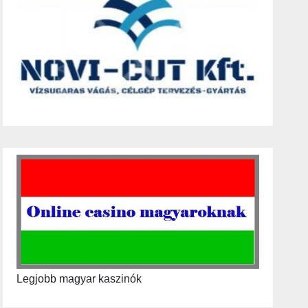
Legjobb magyar kaszinók