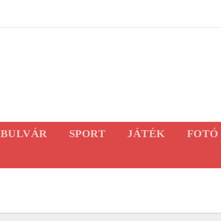
BULVÁR
SPORT
JÁTÉK
FOTÓ