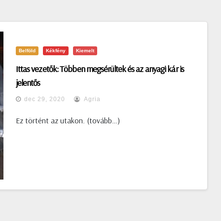
Belföld
Kékfény
Kiemelt
Ittas vezetők: Többen megsérültek és az anyagi kár is
jelentős
dec 29, 2020
Agria
Ez történt az utakon. (tovább…)