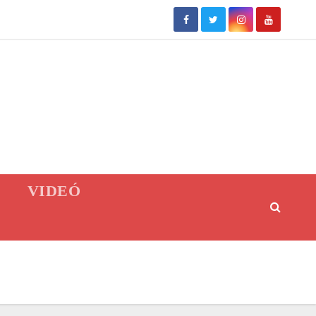
VIDEÓ