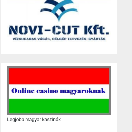
Legjobb magyar kaszinók