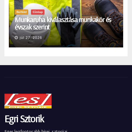
Belföld
Címlap
Munkaruha kiválasztása munkakör és
évszak szerint
júl 27, 2026
Egri Sztorik
Eger legfontosabb hírei, sztorijai