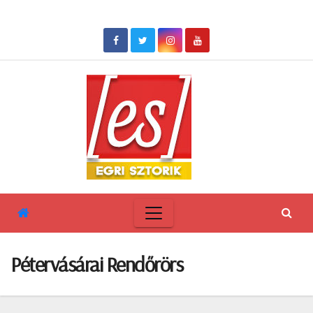
Skip
to
content
Pétervásárai Rendőrörs