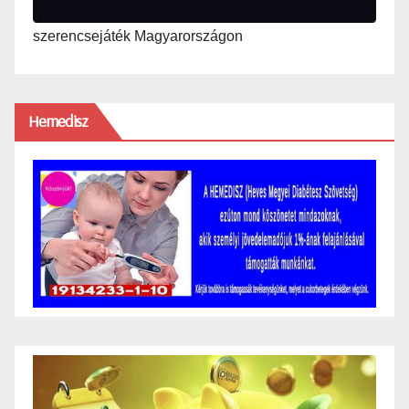
szerencsejáték Magyarországon
Hemedisz