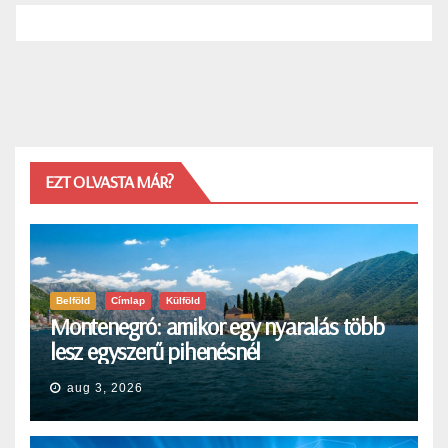
EZT OLVASTA MÁR?
Belföld
Címlap
Külföld
Montenegró: amikor egy nyaralás több
lesz egyszerű pihenésnél
aug 3, 2026