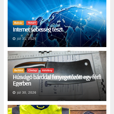
Bulvár
TESZT
Internet sebesség teszt
júl 31, 2026
Belföld
Címlap
Kékfény
Húsvágó bárddal fenyegetőzőtt egy férfi
Egerben
júl 30, 2026