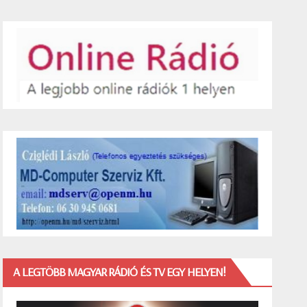
A LEGTÖBB MAGYAR RÁDIÓ ÉS TV EGY HELYEN!