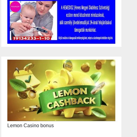
Lemon Casino bonus