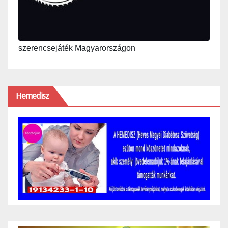
szerencsejáték Magyarországon
Hemedisz