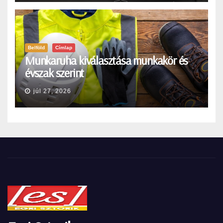
Belföld
Címlap
Munkaruha kiválasztása munkakör és
évszak szerint
júl 27, 2026