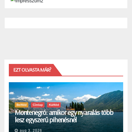
EZT OLVASTA MÁR?
Belföld
Címlap
Külföld
Montenegró: amikor egy nyaralás több
lesz egyszerű pihenésnél
aug 3, 2026