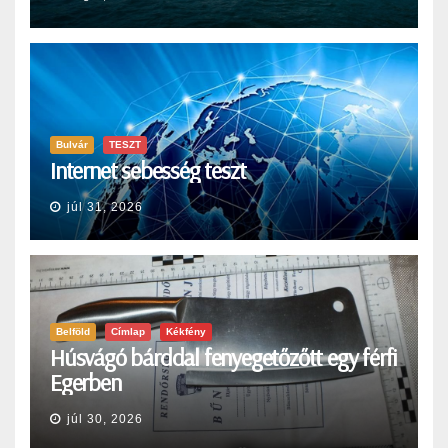
Bulvár
TESZT
Internet sebesség teszt
júl 31, 2026
Belföld
Címlap
Kékfény
Húsvágó bárddal fenyegetőzőtt egy férfi
Egerben
júl 30, 2026