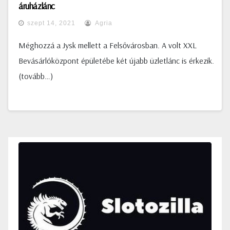
áruházlánc
szept 14, 2021
Agria
Méghozzá a Jysk mellett a Felsővárosban. A volt XXL
Bevásárlóközpont épületébe két újabb üzletlánc is érkezik.
(tovább…)