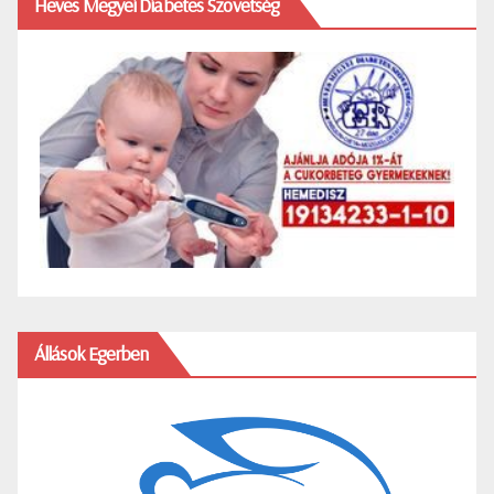
Heves Megyei Diabetes Szövetség
Állások Egerben