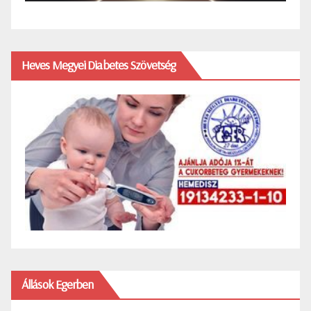
Heves Megyei Diabetes Szövetség
Állások Egerben