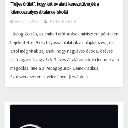
“Teljes őrület”, hogy két év alatt keresztülverjék a
kilencosztályos általános iskolát
márc 7, 2017
Keller Richárd
Balog Zoltán, az emberi erőforrások minisztere pénteken
bejelentette: 9 osztályossá alakítják az alapképzést, de
arról még viták zajlanak, hogy négyéves óvoda, ötéves
alsó tagozat vagy 3+3+3 éves általános iskola lenne-e a jó
megoldás. Íme a a Pedagógusok Demokratikus
Szakszervezetének véleménye. (tovább…)