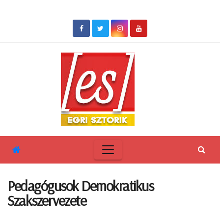
Skip
to
content
Pedagógusok Demokratikus
Szakszervezete