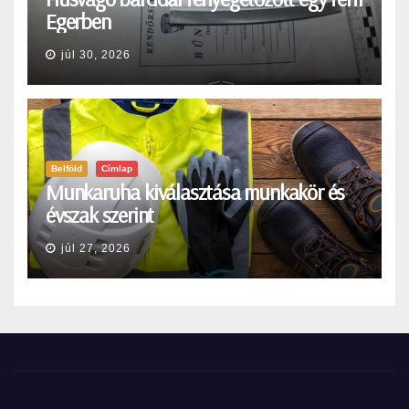
Egerben
júl 30, 2026
Belföld
Címlap
Munkaruha kiválasztása munkakör és
évszak szerint
júl 27, 2026