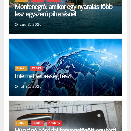
Montenegró: amikor egy nyaralás több
lesz egyszerű pihenésnél
aug 3, 2026
Bulvár
TESZT
Internet sebesség teszt
júl 31, 2026
Belföld
Címlap
Kékfény
Húsvágó bárddal fenyegetőzőtt egy férfi