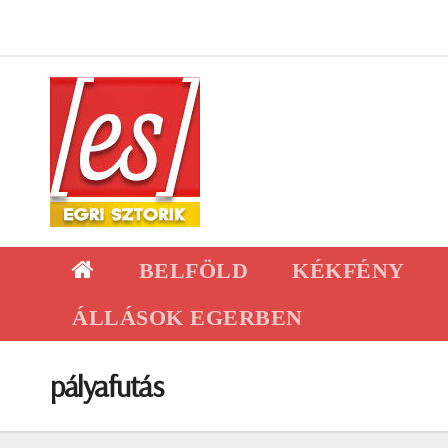
Skip
to
content
BELFÖLD
KÉKFÉNY
ÁLLÁSOK EGERBEN
pályafutás