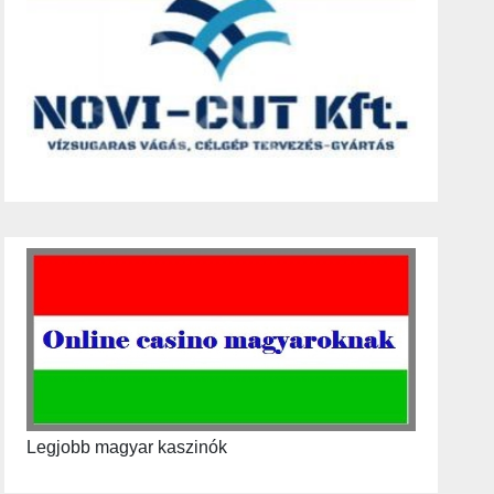
Legjobb magyar kaszinók