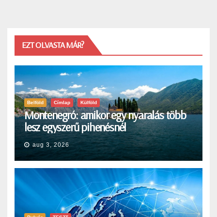
EZT OLVASTA MÁR?
Belföld
Címlap
Külföld
Montenegró: amikor egy nyaralás több
lesz egyszerű pihenésnél
aug 3, 2026