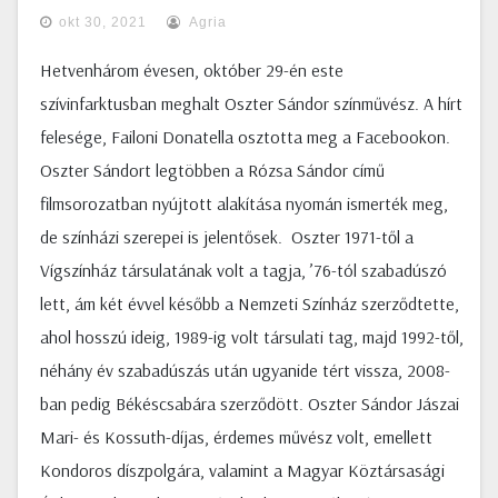
okt 30, 2021
Agria
Hetvenhárom évesen, október 29-én este
szívinfarktusban meghalt Oszter Sándor színművész. A hírt
felesége, Failoni Donatella osztotta meg a Facebookon.
Oszter Sándort legtöbben a Rózsa Sándor című
filmsorozatban nyújtott alakítása nyomán ismerték meg,
de színházi szerepei is jelentősek. Oszter 1971-től a
Vígszínház társulatának volt a tagja, ’76-tól szabadúszó
lett, ám két évvel később a Nemzeti Színház szerződtette,
ahol hosszú ideig, 1989-ig volt társulati tag, majd 1992-től,
néhány év szabadúszás után ugyanide tért vissza, 2008-
ban pedig Békéscsabára szerződött. Oszter Sándor Jászai
Mari- és Kossuth-díjas, érdemes művész volt, emellett
Kondoros díszpolgára, valamint a Magyar Köztársasági