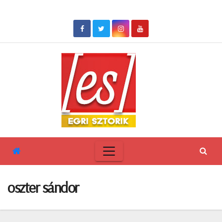
Skip
to
content
oszter sándor