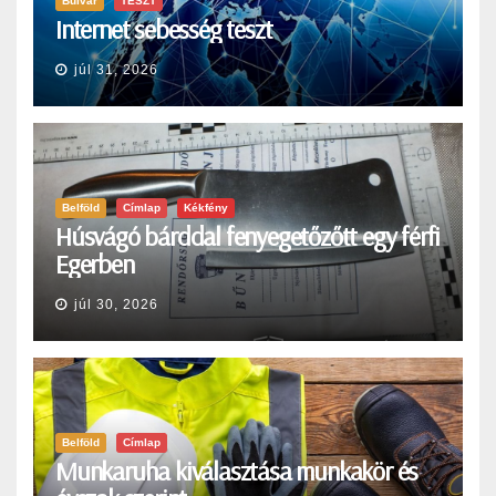
Bulvár
TESZT
Internet sebesség teszt
júl 31, 2026
Belföld
Címlap
Kékfény
Húsvágó bárddal fenyegetőzőtt egy férfi
Egerben
júl 30, 2026
Belföld
Címlap
Munkaruha kiválasztása munkakör és