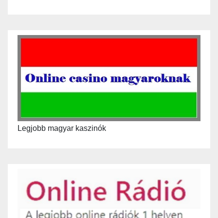
Legjobb magyar kaszinók