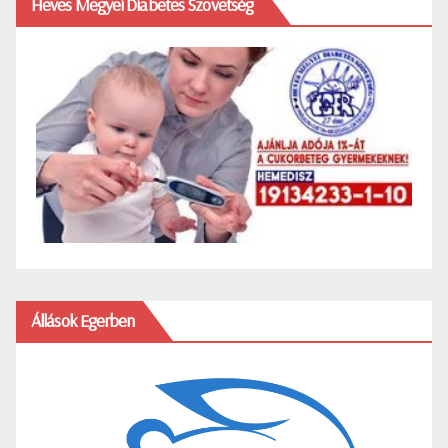
Heves Megyei Diabetes Szövetség
Állások Egerben