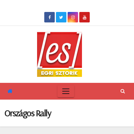
Skip
to
content
Országos Rally