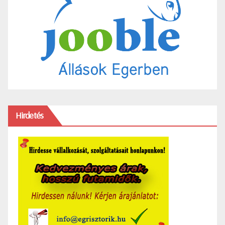
Hirdetés