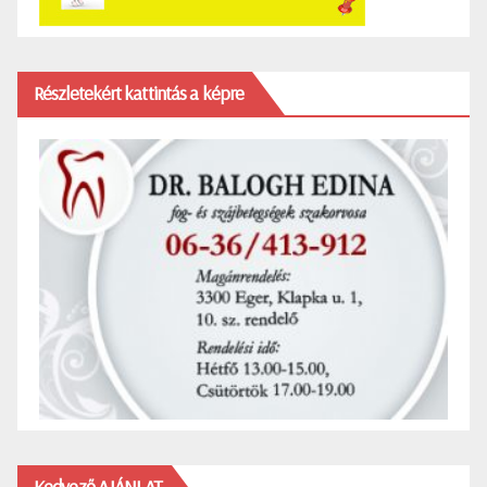
Részletekért kattintás a képre
Kedvező AJÁNLAT