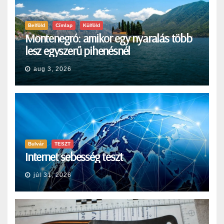
Belföld
Címlap
Külföld
Montenegró: amikor egy nyaralás több
lesz egyszerű pihenésnél
aug 3, 2026
Bulvár
TESZT
Internet sebesség teszt
júl 31, 2026