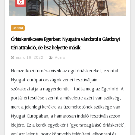
Belföld
Óriáskerékcsere Egerben: Nyugatra vándorol a Gárdonyi
téri attrakció, de lesz helyette másik
márc 16, 2022
Agria
Nemzetközi turnéra viszik az egri óriáskereket, ezentúl
Nyugat-európai országok zenei fesztiváljain
szórakoztatja a nagyérdeműt – tudta meg az EgerInfó. A
portál értesülése szerint a műveletre azért van szükség,
mert a jelenlegi kerékre az üzemeltetőnek szüksége van
Nyugat-Európában, a hamarosan induló fesztiválszezon
idejére. Ez a kerék egyébként “gyorsreagálású óriáskerék”,
ami azt jelenti, hogy könnyebb felépíteni, elbontani és