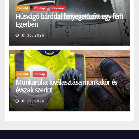
Belföld
Címlap
Kékfény
Húsvágó bárddal fenyegetőzőtt egy férfi
Egerben
júl 30, 2026
Belföld
Címlap
Munkaruha kiválasztása munkakör és
évszak szerint
júl 27, 2026