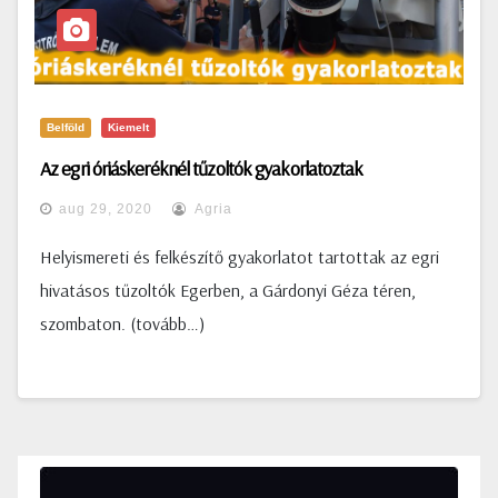
Belföld
Kiemelt
Az egri óriáskeréknél tűzoltók gyakorlatoztak
aug 29, 2020
Agria
Helyismereti és felkészítő gyakorlatot tartottak az egri
hivatásos tűzoltók Egerben, a Gárdonyi Géza téren,
szombaton. (tovább…)