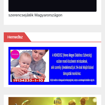
szerencsejáték Magyarországon
Hemedisz