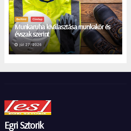
Belföld
Címlap
Munkaruha kiválasztása munkakör és
évszak szerint
júl 27, 2026
Egri Sztorik