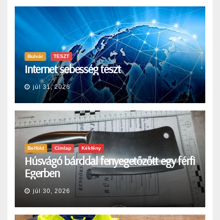
Bulvár
TESZT
Internet sebesség teszt
júl 31, 2026
Belföld
Címlap
Kékfény
Húsvágó bárddal fenyegetőzőtt egy férfi
Egerben
júl 30, 2026