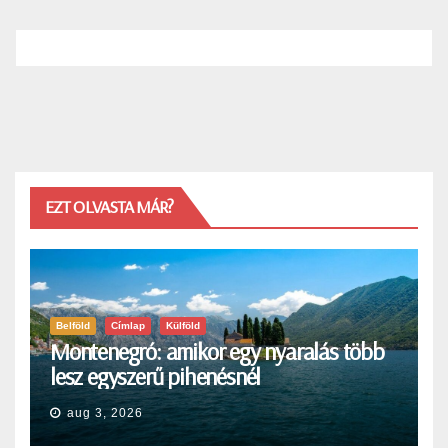
EZT OLVASTA MÁR?
Belföld
Címlap
Külföld
Montenegró: amikor egy nyaralás több
lesz egyszerű pihenésnél
aug 3, 2026