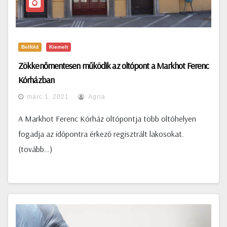
Belföld
Kiemelt
Zökkenőmentesen működik az oltópont a Markhot Ferenc
Kórházban
márc 1, 2021
Agria
A Markhot Ferenc Kórház oltópontja több oltóhelyen
fogadja az időpontra érkező regisztrált lakosokat.
(tovább…)