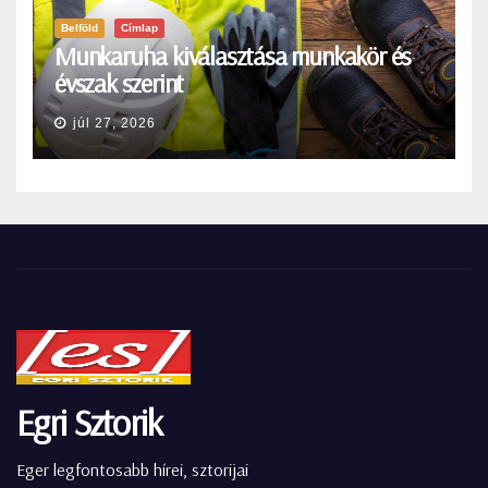
Belföld
Címlap
Munkaruha kiválasztása munkakör és
évszak szerint
júl 27, 2026
Egri Sztorik
Eger legfontosabb hírei, sztorijai