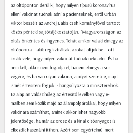
az oltóponton derül ki, hogy milyen típusú koronavírus
elleni vakcinát tudnak adni a pácienseknek, erről Orbán
Viktor beszélt az Andrej Babis cseh kormányfővel tartott
közös pénteki sajtótájékoztatóján. "Magyarországon az
oltás önkéntes és ingyenes. Tehát amikor valaki elmegy az
oltópontra – akik regisztráltak, azokat oltjuk be – ott
közlik vele, hogy milyen vakcinát tudnak neki adni. És ha
nem kell, akkor nem fogadja el, hanem elmegy a sor
végére, és ha van olyan vakcina, amilyet szeretne, majd
ismét értesíteni fogjuk. - hangsúlyozta a miniszterelnök.
Ez alapján valószínűleg az értesítő levélben vagy e-
mailben sem közlik majd az állampolgárokkal, hogy milyen
vakcinára számíthat, aminek akkor lehet nagyobb
jelentősége, ha már az orosz és a kínai oltóanyagot is
elkezdik használni itthon. Azért sem egyértelmű, mert