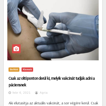
Belföld
Kiemelt
Csak az oltóponton derül ki, melyik vakcinát tudják adni a
páciensnek
febr 6, 2021
Agria
Aki elutasítja az aktuális vakcinát, a sor végére kerül. Csak