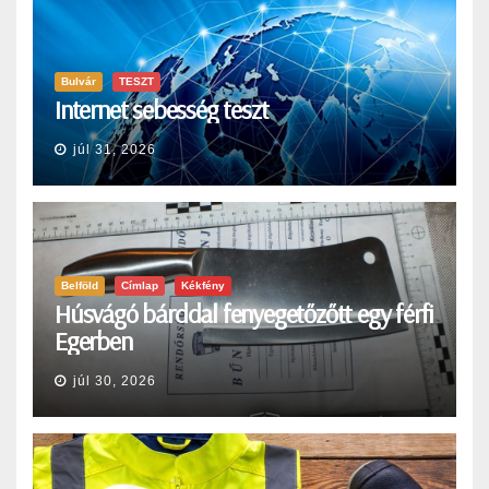
Bulvár
TESZT
Internet sebesség teszt
júl 31, 2026
Belföld
Címlap
Kékfény
Húsvágó bárddal fenyegetőzőtt egy férfi
Egerben
júl 30, 2026