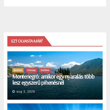
EZT OLVASTA MÁR?
Belföld
Címlap
Külföld
Montenegró: amikor egy nyaralás több
lesz egyszerű pihenésnél
aug 3, 2026