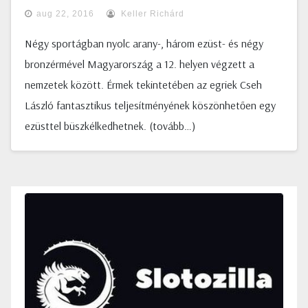
aug 22, 2016
Keller Richárd
Négy sportágban nyolc arany-, három ezüst- és négy
bronzérmével Magyarország a 12. helyen végzett a
nemzetek között. Érmek tekintetében az egriek Cseh
László fantasztikus teljesítményének köszönhetően egy
ezüsttel büszkélkedhetnek. (tovább…)