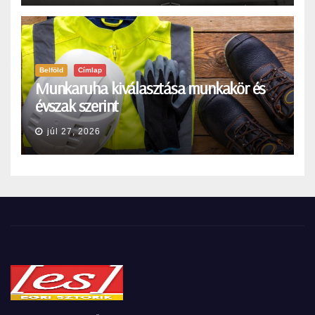
Belföld
Címlap
Munkaruha kiválasztása munkakör és
évszak szerint
júl 27, 2026