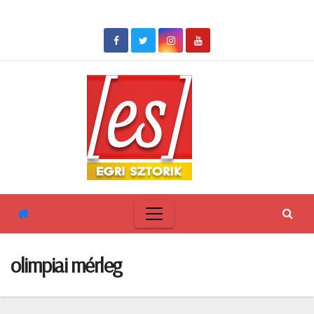
Skip
to
content
olimpiai mérleg