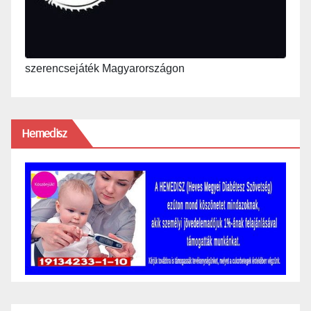
szerencsejáték Magyarországon
Hemedisz