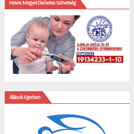
Heves Megyei Diabetes Szövetség
Állások Egerben