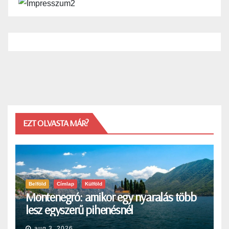
EZT OLVASTA MÁR?
Belföld
Címlap
Külföld
Montenegró: amikor egy nyaralás több
lesz egyszerű pihenésnél
aug 3, 2026