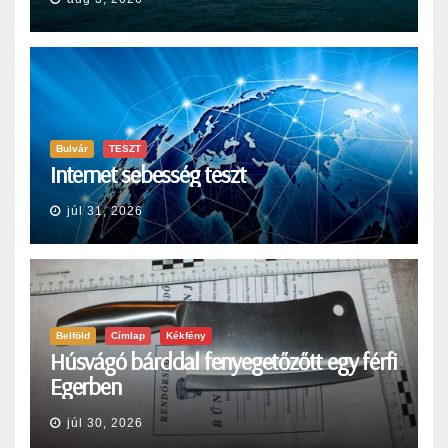
Bulvár
TESZT
Internet sebesség teszt
júl 31, 2026
Belföld
Címlap
Kékfény
Húsvágó bárddal fenyegetőzőtt egy férfi
Egerben
júl 30, 2026