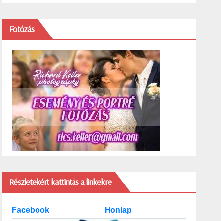
Fotózás
Részletekért kattintás a linkekre
Facebook
Honlap