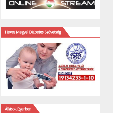
Heves Megyei Diabetes Szövetség
Állások Egerben