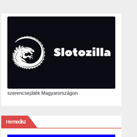
szerencsejáték Magyarországon
Hemedisz