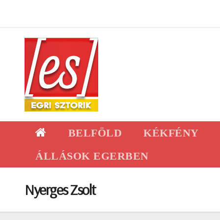
Skip
to
content
BELFÖLD
KÉKFÉNY
ÁLLÁSOK EGERBEN
Nyerges Zsolt