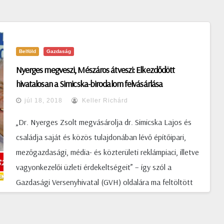
Belföld
Gazdaság
Nyerges megveszi, Mészáros átveszi: Elkezdődött
hivatalosan a Simicska-birodalom felvásárlása
júl 18, 2018
Keller Richárd
„Dr. Nyerges Zsolt megvásárolja dr. Simicska Lajos és
családja saját és közös tulajdonában lévő építőipari,
mezőgazdasági, média- és közterületi reklámpiaci, illetve
vagyonkezelői üzleti érdekeltségeit” – így szól a
Gazdasági Versenyhivatal (GVH) oldalára ma feltöltött
engedélykérelem egyetlen mondata - értesült a G7.hu. A
lap szerdai cikkében azt írta: a dokumentumban