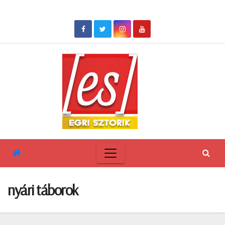
Skip
to
content
nyári táborok