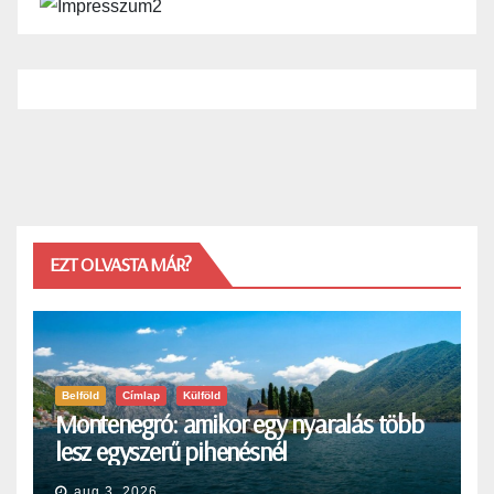
EZT OLVASTA MÁR?
Belföld
Címlap
Külföld
Montenegró: amikor egy nyaralás több
lesz egyszerű pihenésnél
aug 3, 2026