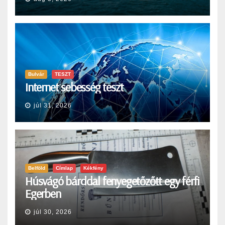
Bulvár
TESZT
Internet sebesség teszt
júl 31, 2026
Belföld
Címlap
Kékfény
Húsvágó bárddal fenyegetőzőtt egy férfi
Egerben
júl 30, 2026