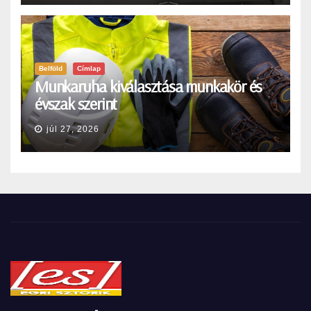
Belföld
Címlap
Munkaruha kiválasztása munkakör és
évszak szerint
júl 27, 2026