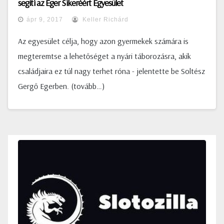
segíti az Eger Sikeréért Egyesület
ápr 9, 2017
Keller Richárd
Az egyesület célja, hogy azon gyermekek számára is
megteremtse a lehetőséget a nyári táborozásra, akik
családjaira ez túl nagy terhet róna - jelentette be Soltész
Gergő Egerben. (tovább…)