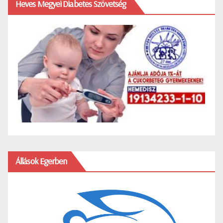
Heves Megyei Diabetes Szövetség
Állások Egerben