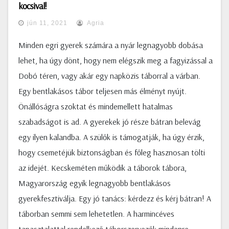
kocsival!
jún 11, 2021
Agria
Minden egri gyerek számára a nyár legnagyobb dobása
lehet, ha úgy dönt, hogy nem elégszik meg a fagyizással a
Dobó téren, vagy akár egy napközis táborral a várban.
Egy bentlakásos tábor teljesen más élményt nyújt.
Önállóságra szoktat és mindemellett hatalmas
szabadságot is ad. A gyerekek jó része bátran belevág
egy ilyen kalandba. A szülők is támogatják, ha úgy érzik,
hogy csemetéjük biztonságban és főleg hasznosan tölti
az idejét. Kecskeméten működik a táborok tábora,
Magyarország egyik legnagyobb bentlakásos
gyerekfesztiválja. Egy jó tanács: kérdezz és kérj bátran! A
táborban semmi sem lehetetlen. A harmincéves