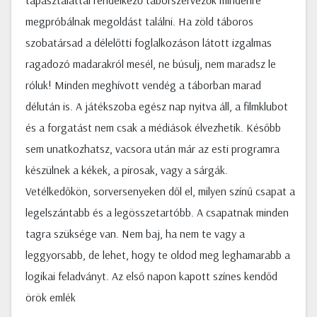
tapasztalattal rendelkező táborszervezők mindenre
megpróbálnak megoldást találni. Ha zöld táboros
szobatársad a délelőtti foglalkozáson látott izgalmas
ragadozó madarakról mesél, ne búsulj, nem maradsz le
róluk! Minden meghívott vendég a táborban marad
délután is. A játékszoba egész nap nyitva áll, a filmklubot
és a forgatást nem csak a médiások élvezhetik. Később
sem unatkozhatsz, vacsora után már az esti programra
készülnek a kékek, a pirosak, vagy a sárgák.
Vetélkedőkön, sorversenyeken dől el, milyen színű csapat a
legelszántabb és a legösszetartóbb. A csapatnak minden
tagra szüksége van. Nem baj, ha nem te vagy a
leggyorsabb, de lehet, hogy te oldod meg leghamarabb a
logikai feladványt. Az első napon kapott színes kendőd
örök emlék