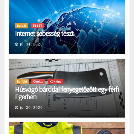
Bulvár
TESZT
Internet sebesség teszt
júl 31, 2026
Belföld
Címlap
Kékfény
Húsvágó bárddal fenyegetőzőtt egy férfi
Egerben
júl 30, 2026