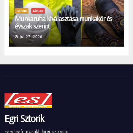
Belföld
Címlap
Munkaruha kiválasztása munkakör és
évszak szerint
júl 27, 2026
Egri Sztorik
Eger legfontosabb hírei, sztorijai