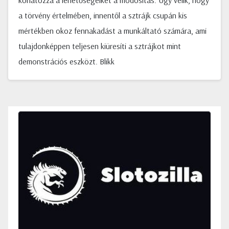
korlátozza a lehetőségeiket a módosítás. Úgy vélik, hogy
a törvény értelmében, innentől a sztrájk csupán kis
mértékben okoz fennakadást a munkáltató számára, ami
tulajdonképpen teljesen kiüresíti a sztrájkot mint
demonstrációs eszközt. Blikk