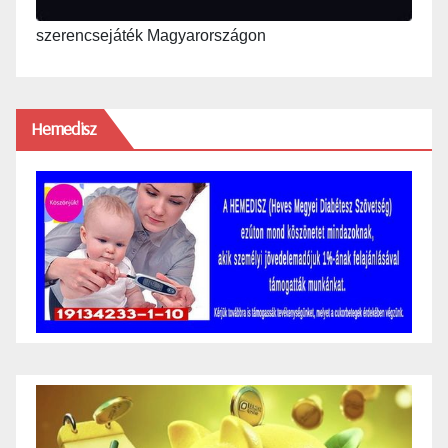
szerencsejáték Magyarországon
Hemedisz