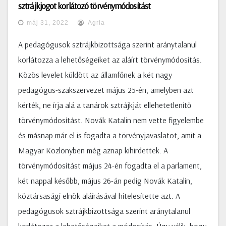
sztrájkjogot korlátozó törvénymódosítást
máj 31, 2022
Agria
A pedagógusok sztrájkbizottsága szerint aránytalanul
korlátozza a lehetőségeiket az aláírt törvénymódosítás.
Közös levelet küldött az államfőnek a két nagy
pedagógus-szakszervezet május 25-én, amelyben azt
kérték, ne írja alá a tanárok sztrájkját ellehetetlenítő
törvénymódosítást. Novák Katalin nem vette figyelembe
és másnap már el is fogadta a törvényjavaslatot, amit a
Magyar Közlönyben még aznap kihirdettek. A
törvénymódosítást május 24-én fogadta el a parlament,
két nappal később, május 26-án pedig Novák Katalin,
köztársasági elnök aláírásával hitelesítette azt. A
pedagógusok sztrájkbizottsága szerint aránytalanul