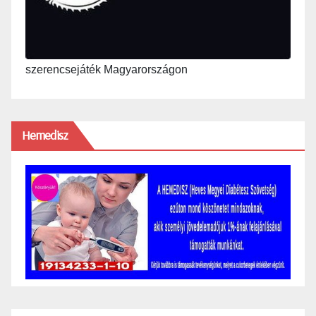
szerencsejáték Magyarországon
Hemedisz