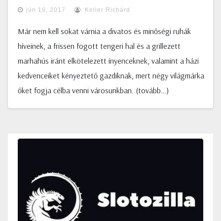
jún 16, 2017
Keller Richárd
Már nem kell sokat várnia a divatos és minőségi ruhák
híveinek, a frissen fogott tengeri hal és a grillezett
marhahús iránt elkötelezett ínyenceknek, valamint a házi
kedvenceiket kényeztető gazdiknak, mert négy világmárka
őket fogja célba venni városunkban. (tovább…)