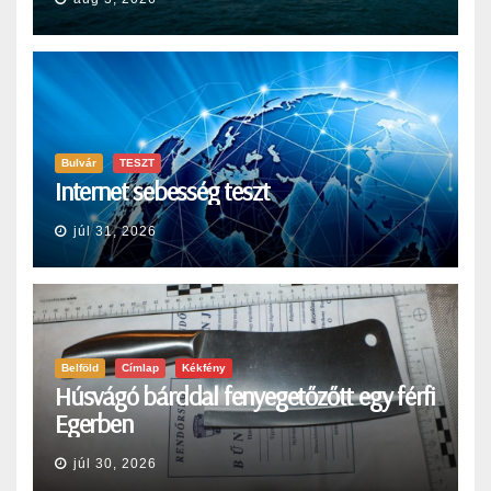
Bulvár
TESZT
Internet sebesség teszt
júl 31, 2026
Belföld
Címlap
Kékfény
Húsvágó bárddal fenyegetőzőtt egy férfi
Egerben
júl 30, 2026