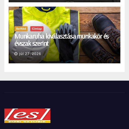
Belföld
Címlap
Munkaruha kiválasztása munkakör és
évszak szerint
júl 27, 2026