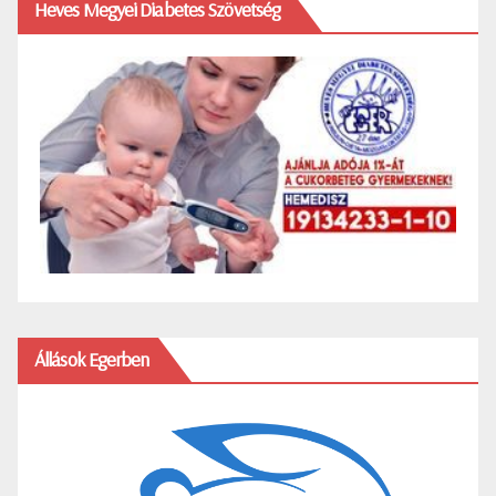
Heves Megyei Diabetes Szövetség
Állások Egerben