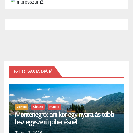
EZT OLVASTA MÁR?
Belföld
Címlap
Külföld
Montenegró: amikor egy nyaralás több
lesz egyszerű pihenésnél
aug 3, 2026