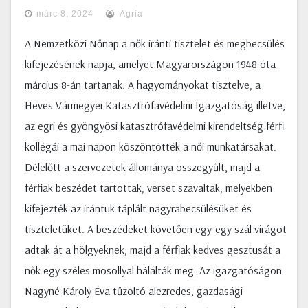
márc 8, 2024
Agria
A Nemzetközi Nőnap a nők iránti tisztelet és megbecsülés
kifejezésének napja, amelyet Magyarországon 1948 óta
március 8-án tartanak. A hagyományokat tisztelve, a
Heves Vármegyei Katasztrófavédelmi Igazgatóság illetve,
az egri és gyöngyösi katasztrófavédelmi kirendeltség férfi
kollégái a mai napon köszöntötték a női munkatársakat.
Délelőtt a szervezetek állománya összegyűlt, majd a
férfiak beszédet tartottak, verset szavaltak, melyekben
kifejezték az irántuk táplált nagyrabecsülésüket és
tiszteletüket. A beszédeket követően egy-egy szál virágot
adtak át a hölgyeknek, majd a férfiak kedves gesztusát a
nők egy széles mosollyal hálálták meg. Az igazgatóságon
Nagyné Károly Éva tűzoltó alezredes, gazdasági