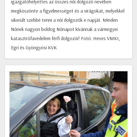
igazgatóhelyettes az összes női dolgozó nevében
megköszönte a figyelmességet és a virágokat, melyekkel
sikerült szebbé tenni a női dolgozók e napját. Minden
Nőnek nagyon boldog Nőnapot kívánnak a vármegyei
katasztrófavédelem férfi dolgozói! Fotó: Heves VMKI,
Egri és Gyöngyösi KVK