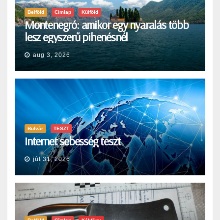
Belföld
Címlap
Külföld
Montenegró: amikor egy nyaralás több
lesz egyszerű pihenésnél
aug 3, 2026
Bulvár
TESZT
Internet sebesség teszt
júl 31, 2026