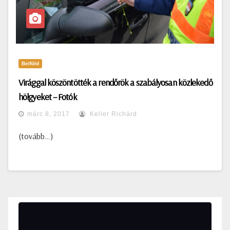
Belföld
Virággal köszöntötték a rendőrök a szabályosan közlekedő
hölgyeket – Fotók
márc 8, 2017
Keller Richárd
(tovább…)