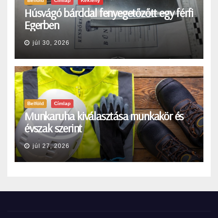
Belföld
Címlap
Kékfény
Húsvágó bárddal fenyegetőzőtt egy férfi
Egerben
júl 30, 2026
Belföld
Címlap
Munkaruha kiválasztása munkakör és
évszak szerint
júl 27, 2026