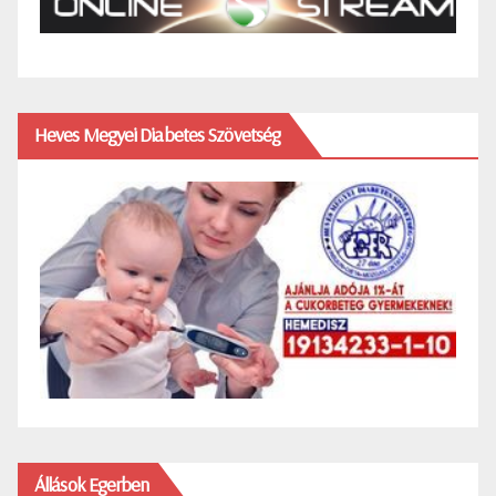
Heves Megyei Diabetes Szövetség
Állások Egerben