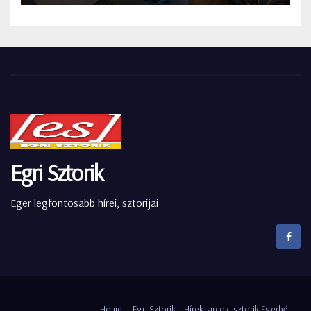
Egri Sztorik
Eger legfontosabb hírei, sztorijai
Home
Egri Sztorik – Hírek, arcok, sztorik Egerből