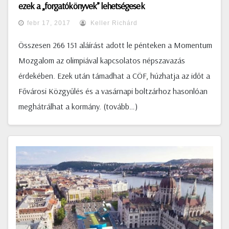
ezek a „forgatókönyvek” lehetségesek
febr 17, 2017
Keller Richárd
Összesen 266 151 aláírást adott le pénteken a Momentum
Mozgalom az olimpiával kapcsolatos népszavazás
érdekében. Ezek után támadhat a CÖF, húzhatja az időt a
Fővárosi Közgyűlés és a vasárnapi boltzárhoz hasonlóan
meghátrálhat a kormány. (tovább…)