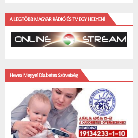
A LEGTÖBB MAGYAR RÁDIÓ ÉS TV EGY HELYEN!
Heves Megyei Diabetes Szövetség