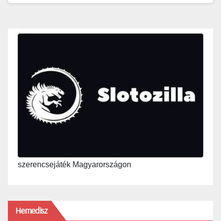
szerencsejáték Magyarországon
Hemedisz