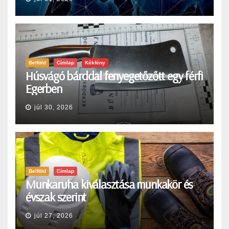
Belföld
Címlap
Kékfény
Húsvágó bárddal fenyegetőzőtt egy férfi
Egerben
júl 30, 2026
Belföld
Címlap
Munkaruha kiválasztása munkakör és
évszak szerint
júl 27, 2026