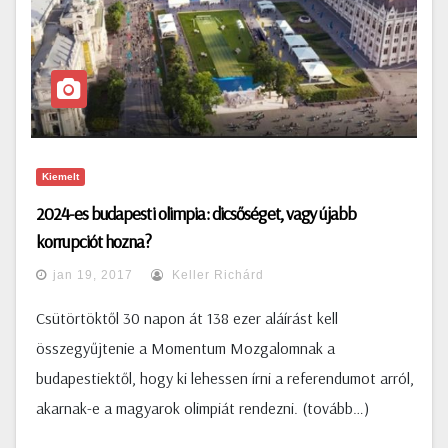
Kiemelt
2024-es budapesti olimpia: dicsőséget, vagy újabb
korrupciót hozna?
jan 19, 2017
Keller Richárd
Csütörtöktől 30 napon át 138 ezer aláírást kell
összegyűjtenie a Momentum Mozgalomnak a
budapestiektől, hogy ki lehessen írni a referendumot arról,
akarnak-e a magyarok olimpiát rendezni. (tovább…)