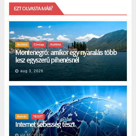
EZT OLVASTA MÁR?
Belföld
Címlap
Külföld
Montenegró: amikor egy nyaralás több
lesz egyszerű pihenésnél
aug 3, 2026
Bulvár
TESZT
Internet sebesség teszt
júl 31, 2026