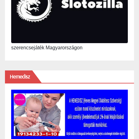
szerencsejáték Magyarországon
Hemedisz