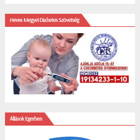
Heves Megyei Diabetes Szövetség
Állások Egerben