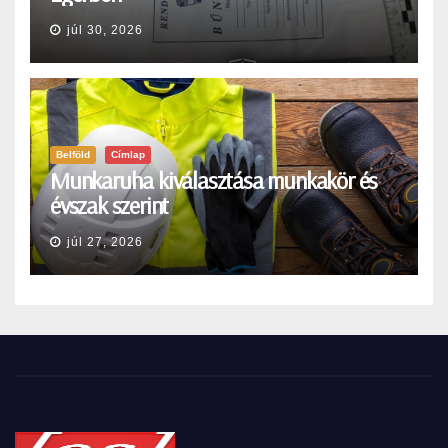
júl 30, 2026
Belföld
Címlap
Munkaruha kiválasztása munkakör és
évszak szerint
júl 27, 2026