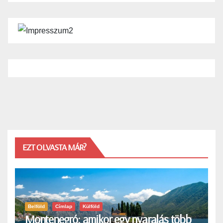
EZT OLVASTA MÁR?
Belföld
Címlap
Külföld
Montenegró: amikor egy nyaralás több