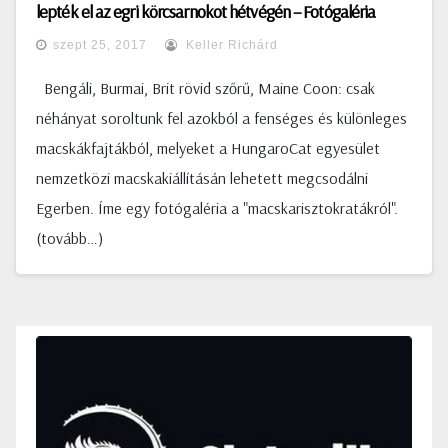
lepték el az egri körcsarnokot hétvégén – Fotógaléria
szept 25, 2017
Keller Richárd
Bengáli, Burmai, Brit rövid szőrű, Maine Coon: csak
néhányat soroltunk fel azokból a fenséges és különleges
macskákfajtákból, melyeket a HungaroCat egyesület
nemzetközi macskakiállításán lehetett megcsodálni
Egerben. Íme egy fotógaléria a "macskarisztokratákról".
(tovább…)