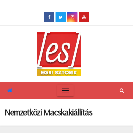
Skip
to
content
Nemzetközi Macskakiállítás