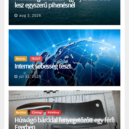
lesz egyszerű pihenésnél
aug 3, 2026
Bulvár
TESZT
Internet sebesség teszt
júl 31, 2026
Belföld
Címlap
Kékfény
Húsvágó bárddal fenyegetőzőtt egy férfi
Egerben