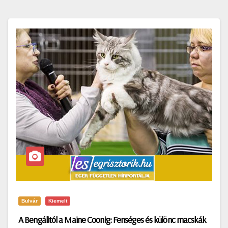
Bulvár
Kiemelt
A Bengálitól a Maine Coonig: Fenséges és különc macskák