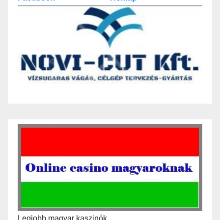
Legjobb magyar kaszinók