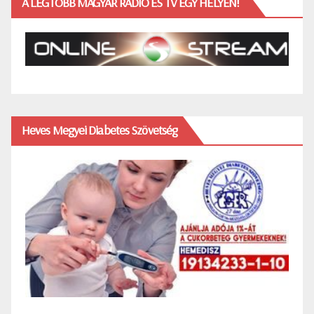
A LEGTÖBB MAGYAR RÁDIÓ ÉS TV EGY HELYEN!
Heves Megyei Diabetes Szövetség