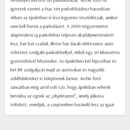
férőhelyes Kertész úti parkolóházat. Archív fotó Az
ígéretek szerint a Piac téri parkolóházhoz hasonlóan
ebben az épületben is lesz ingyenes tesztidőszak, amikor
nem kell fizetni a parkolásért. A 2000 négyzetméter
alapterületű új parkolóház teljesen akadálymentesített
lesz, hat-hat családi, illetve hat darab elektromos autó
töltésére szolgáló parkolóhellyel, ebből egy 50 kilowattos
gyorstöltővel felszerelve. Az épületben két lépcsőház és
két lift szolgálja ki majd az autósokat és nagyobb
zöldfelületeket is telepítenek benne. Archív fotó
Januárban még arról volt szó, hogy áprilisban vehetik
birtokba az egriek az „objektumot”, amely júliusra
tolódott, reméljük, a szeptemberi határidő lesz az igazi.