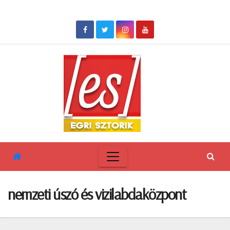
Skip
to
content
nemzeti úszó és vizilabdaközpont