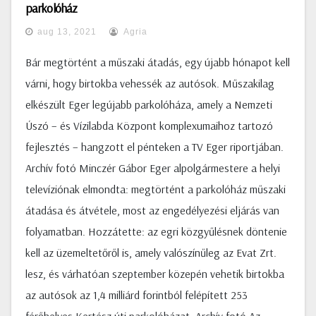
parkolóház
aug 13, 2021
Agria
Bár megtörtént a műszaki átadás, egy újabb hónapot kell
várni, hogy birtokba vehessék az autósok. Műszakilag
elkészült Eger legújabb parkolóháza, amely a Nemzeti
Úszó – és Vízilabda Központ komplexumaihoz tartozó
fejlesztés – hangzott el pénteken a TV Eger riportjában.
Archív fotó Minczér Gábor Eger alpolgármestere a helyi
televíziónak elmondta: megtörtént a parkolóház műszaki
átadása és átvétele, most az engedélyezési eljárás van
folyamatban. Hozzátette: az egri közgyűlésnek döntenie
kell az üzemeltetőről is, amely valószínűleg az Evat Zrt.
lesz, és várhatóan szeptember közepén vehetik birtokba
az autósok az 1,4 milliárd forintból felépített 253