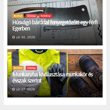
Belföld
Címlap
Kékfény
Húsvágó bárddal fenyegetőzőtt egy férfi
Egerben
júl 30, 2026
Belföld
Címlap
Munkaruha kiválasztása munkakör és
évszak szerint
júl 27, 2026