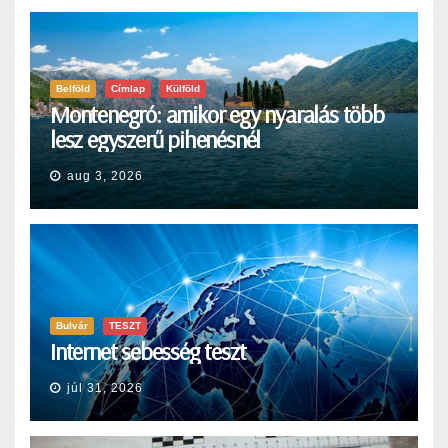
Belföld
Címlap
Külföld
Montenegró: amikor egy nyaralás több
lesz egyszerű pihenésnél
aug 3, 2026
Bulvár
TESZT
Internet sebesség teszt
júl 31, 2026