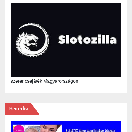
szerencsejáték Magyarországon
Hemedisz