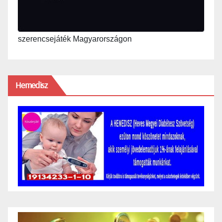
szerencsejáték Magyarországon
Hemedisz