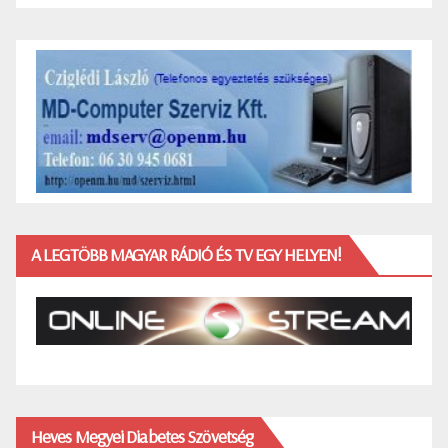
A LEGTÖBB MAGYAR RÁDIÓ ÉS TV EGY HELYEN!
Heves Megyei Diabetes Szövetség