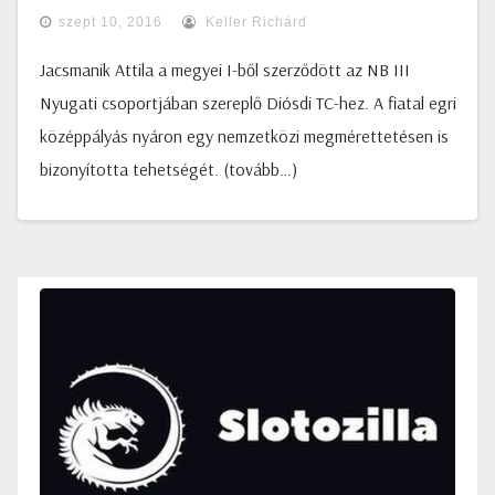
szept 10, 2016
Keller Richárd
Jacsmanik Attila a megyei I-ből szerződött az NB III
Nyugati csoportjában szereplő Diósdi TC-hez. A fiatal egri
középpályás nyáron egy nemzetközi megmérettetésen is
bizonyította tehetségét. (tovább…)