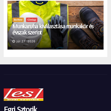
Belföld
Címlap
Munkaruha kiválasztása munkakör és
évszak szerint
júl 27, 2026
Egri Sztorik