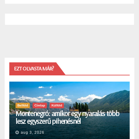
EZT OLVASTA MÁR?
Belföld
Címlap
Külföld
Montenegró: amikor egy nyaralás több
lesz egyszerű pihenésnél
aug 3, 2026