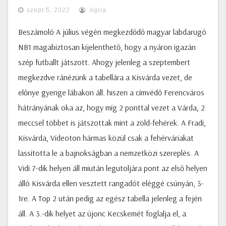
szept 5, 2022
Agria
Beszámoló A július végén megkezdődő magyar labdarugó
NB1 magabiztosan kijelenthető, hogy a nyáron igazán
szép futballt játszott. Ahogy jelenleg a szeptembert
megkezdve ránézünk a tabellára a Kisvárda vezet, de
előnye gyenge lábakon áll. hiszen a címvédő Ferencváros
hátrányának oka az, hogy míg 2 ponttal vezet a Várda, 2
meccsel többet is játszottak mint a zöld-fehérek. A Fradi,
Kisvárda, Videoton hármas közül csak a fehérváriakat
lassította le a bajnokságban a nemzetközi szereplés. A
Vidi 7-dik helyen áll miután legutoljára pont az első helyen
álló Kisvárda ellen vesztett rangadót eléggé csúnyán, 3-
1re. A Top 2 után pedig az egész tabella jelenleg a fején
áll. A 3.-dik helyet az újonc Kecskemét foglalja el, a