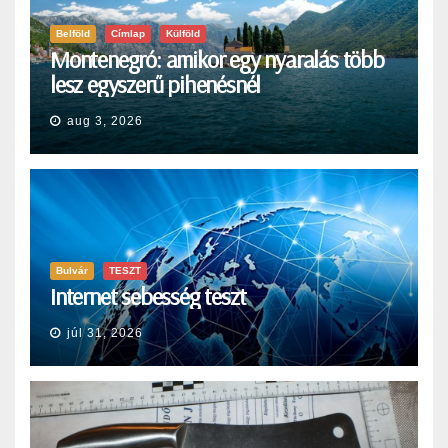
Belföld
Címlap
Külföld
Montenegró: amikor egy nyaralás több
lesz egyszerű pihenésnél
aug 3, 2026
Bulvár
TESZT
Internet sebesség teszt
júl 31, 2026