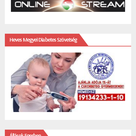
Heves Megyei Diabetes Szövetség
Állások Egerben