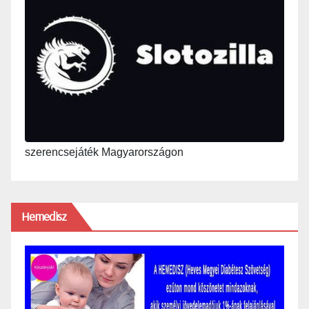
szerencsejáték Magyarországon
Hemedisz