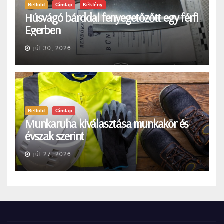
Belföld
Címlap
Kékfény
Húsvágó bárddal fenyegetőzőtt egy férfi
Egerben
júl 30, 2026
Belföld
Címlap
Munkaruha kiválasztása munkakör és
évszak szerint
júl 27, 2026