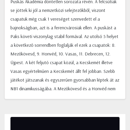
Puskás Akadémia döntetlen sorozata révén. A felcsútiak
se jöttek ki jól a nemzetközi selejtezőkből, viszont
csapatuk még csak 1 vereséget szenvedett el a
bajnokságban, azt is a ferencvárosiak ellen. A puskást a
Paks követi viszonylag stabil formával. Az utolsó 5 helyet
a következő sorrendben foglalják el ezek a csapatok: 8.
Mezőkövesd, 9. Honvéd, 10. Vasas, 11. Debrecen, 12.
Újpest. A két feljutó csapat közül, a Kecskemét illetve
Vasas egyértelműen a Kecskemét állt fel jobban. Szebb
játékot játszanak és egyszerűen gyorsabban léptek át az
NB1 dinamikusságába. A Mezőkövesd és a Honvéd nem