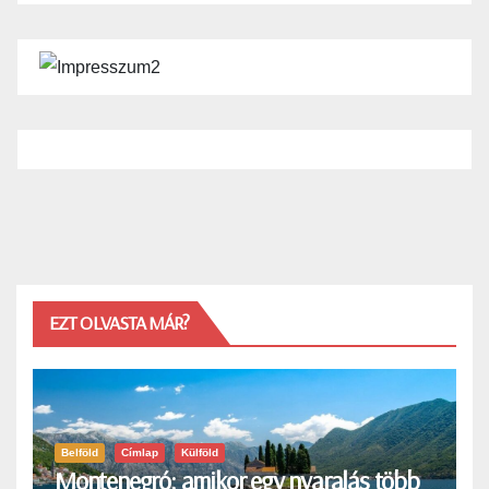
EZT OLVASTA MÁR?
Belföld
Címlap
Külföld
Montenegró: amikor egy nyaralás több