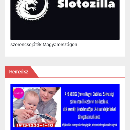
szerencsejáték Magyarországon
Hemedisz