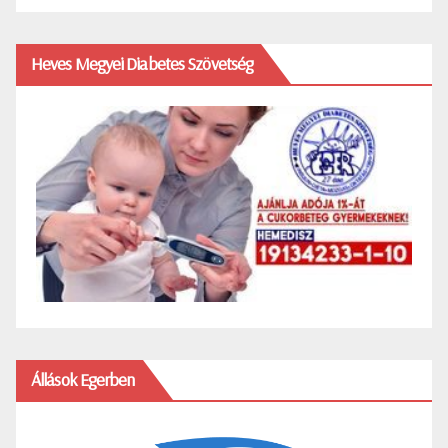
Heves Megyei Diabetes Szövetség
Állások Egerben