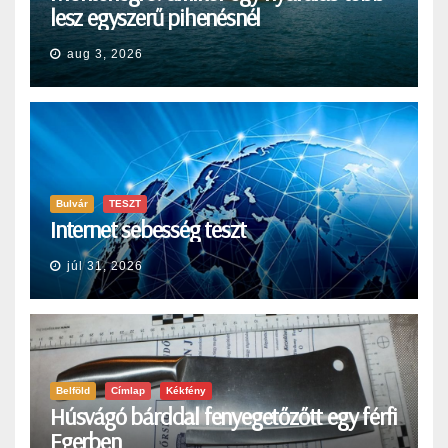
lesz egyszerű pihenésnél
aug 3, 2026
Bulvár
TESZT
Internet sebesség teszt
júl 31, 2026
Belföld
Címlap
Kékfény
Húsvágó bárddal fenyegetőzőtt egy férfi
Egerben