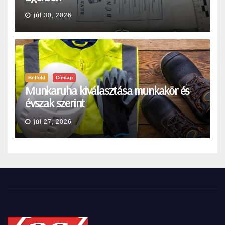
júl 30, 2026
Belföld
Címlap
Munkaruha kiválasztása munkakör és
évszak szerint
júl 27, 2026