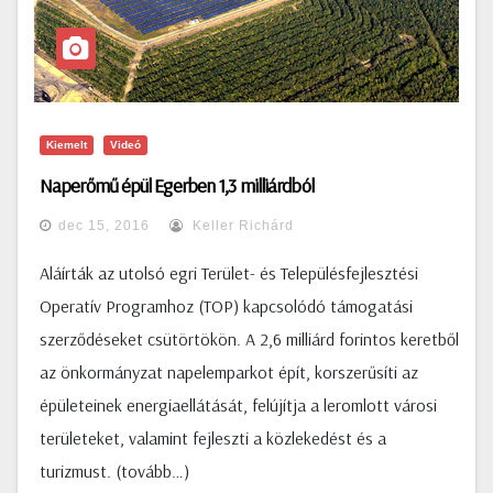
Kiemelt
Videó
Naperőmű épül Egerben 1,3 milliárdból
dec 15, 2016
Keller Richárd
Aláírták az utolsó egri Terület- és Településfejlesztési
Operatív Programhoz (TOP) kapcsolódó támogatási
szerződéseket csütörtökön. A 2,6 milliárd forintos keretből
az önkormányzat napelemparkot épít, korszerűsíti az
épületeinek energiaellátását, felújítja a leromlott városi
területeket, valamint fejleszti a közlekedést és a
turizmust. (tovább…)