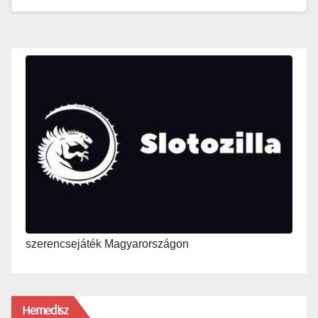
szerencsejáték Magyarországon
Hemedisz