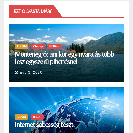
EZT OLVASTA MÁR?
Belföld
Címlap
Külföld
Montenegró: amikor egy nyaralás több
lesz egyszerű pihenésnél
aug 3, 2026
Bulvár
TESZT
Internet sebesség teszt