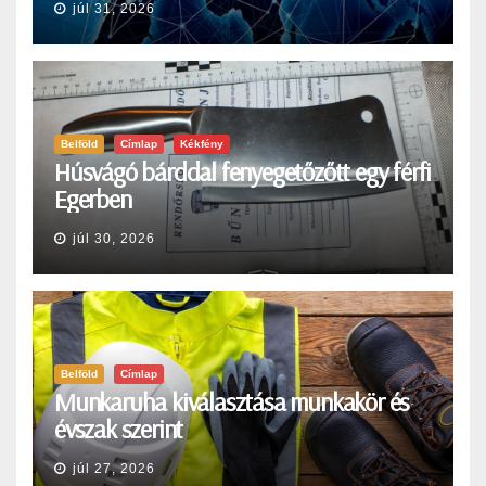
júl 31, 2026
Belföld
Címlap
Kékfény
Húsvágó bárddal fenyegetőzőtt egy férfi
Egerben
júl 30, 2026
Belföld
Címlap
Munkaruha kiválasztása munkakör és
évszak szerint
júl 27, 2026