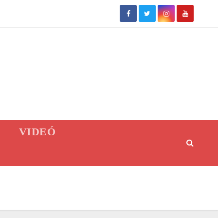
VIDEÓ