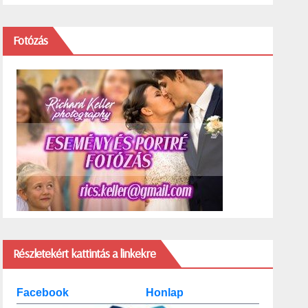
Fotózás
Részletekért kattintás a linkekre
Facebook
Honlap