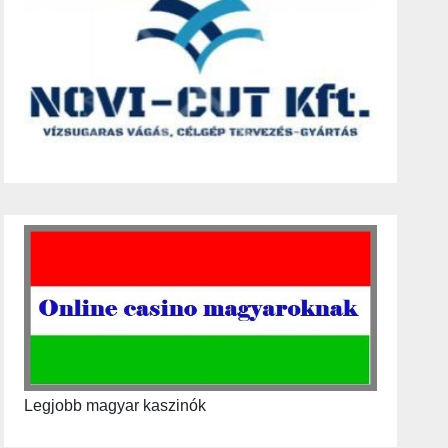
Legjobb magyar kaszinók