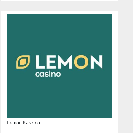
Lemon Kaszinó