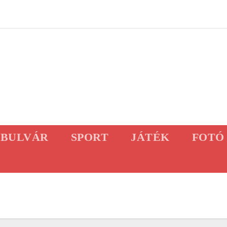
BULVÁR
SPORT
JÁTÉK
FOTÓ