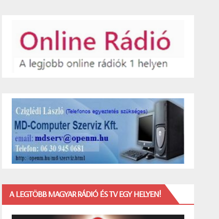
A LEGTÖBB MAGYAR RÁDIÓ ÉS TV EGY HELYEN!