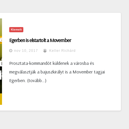
Kiemelt
Egerben is elstartolt a Movember
nov 10, 2017
Keller Richárd
Prosztata-kommandót küldenek a városba és
megválasztják a bajuszkirályt is a Movember tagjai
Egerben. (tovább…)