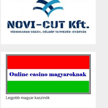
Legjobb magyar kaszinók