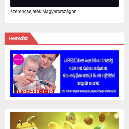
szerencsejáték Magyarországon
Hemedisz