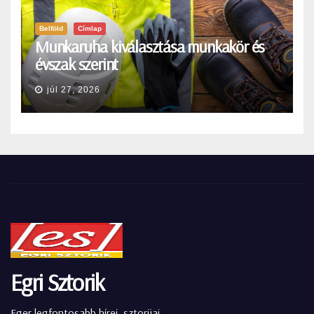
Belföld
Címlap
Munkaruha kiválasztása munkakör és
évszak szerint
júl 27, 2026
Egri Sztorik
Eger legfontosabb hírei, sztorijai