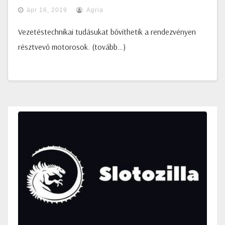
ápr 16, 2019
Agria
Vezetéstechnikai tudásukat bővíthetik a rendezvényen
résztvevő motorosok. (tovább…)