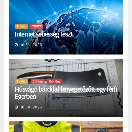
Bulvár
TESZT
Internet sebesség teszt
júl 31, 2026
Belföld
Címlap
Kékfény
Húsvágó bárddal fenyegetőzőtt egy férfi
Egerben
júl 30, 2026