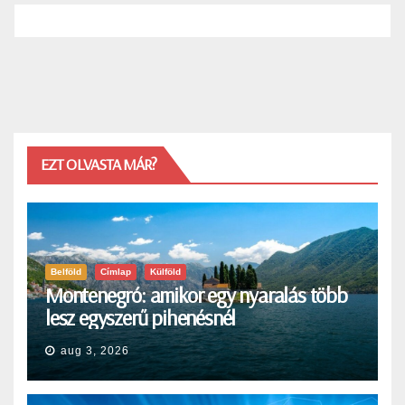
EZT OLVASTA MÁR?
Belföld
Címlap
Külföld
Montenegró: amikor egy nyaralás több
lesz egyszerű pihenésnél
aug 3, 2026