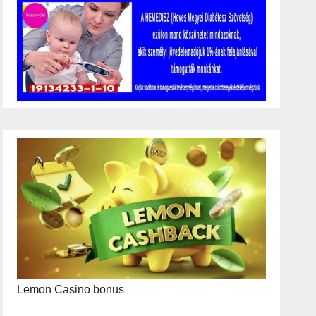
Lemon Casino bonus