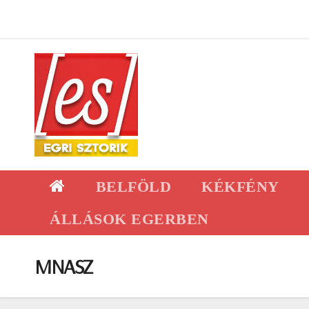
Skip
to
content
BELFÖLD
KÉKFÉNY
ÁLLÁSOK EGERBEN
MNASZ