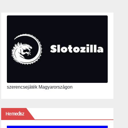
szerencsejáték Magyarországon
Hemedisz