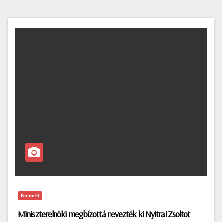
Kiemelt
Miniszterelnöki megbízottá nevezték ki Nyitrai Zsoltot