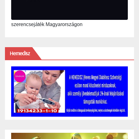
szerencsejáték Magyarországon
Hemedisz