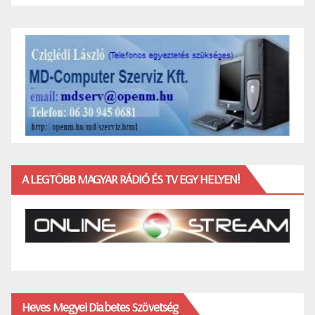
A LEGTÖBB MAGYAR RÁDIÓ ÉS TV EGY HELYEN!
Heves Megyei Diabetes Szövetség