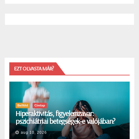
EZT OLVASTA MÁR?
Belföld
Címlap
Hiperaktivitás, figyelemzavar:
pszichiátriai betegségek-e valójában?
aug 10, 2026