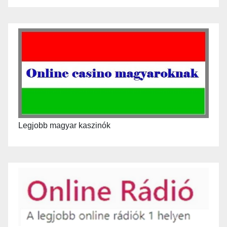
Legjobb magyar kaszinók