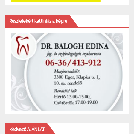
Részletekért kattintás a képre
Kedvező AJÁNLAT