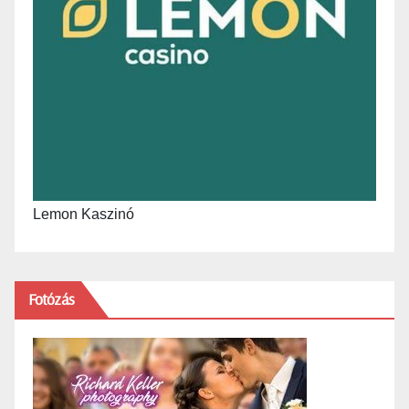
Lemon Kaszinó
Fotózás