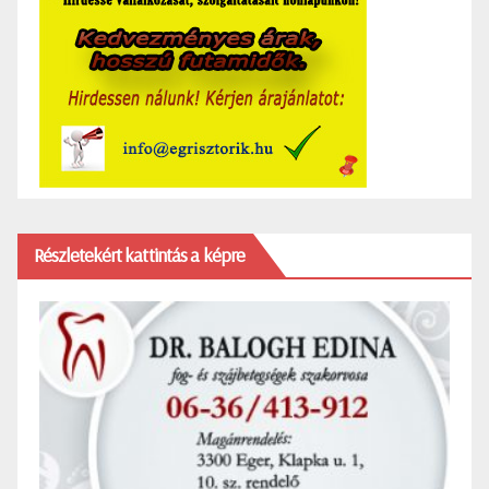
Részletekért kattintás a képre