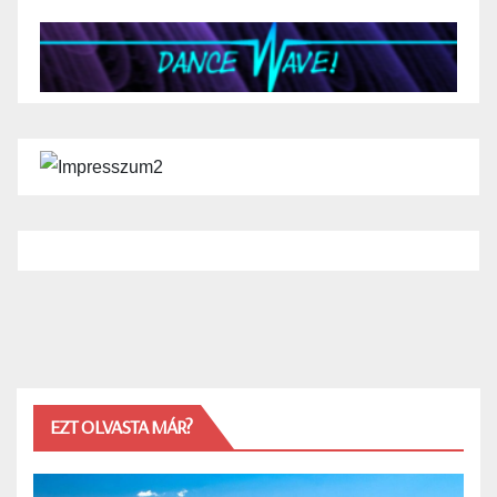
EZT OLVASTA MÁR?