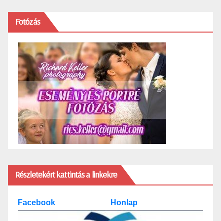
Fotózás
Részletekért kattintás a linkekre
Facebook
Honlap