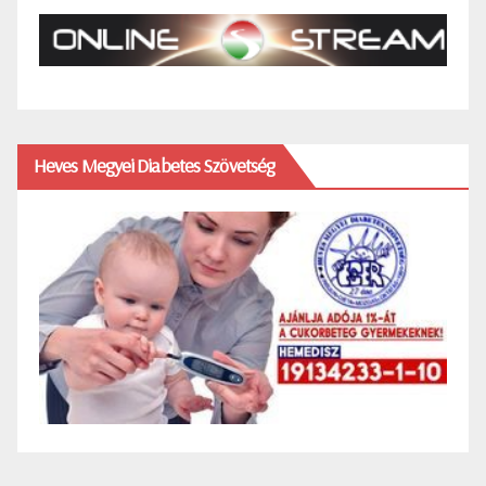
Heves Megyei Diabetes Szövetség