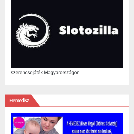
szerencsejáték Magyarországon
Hemedisz