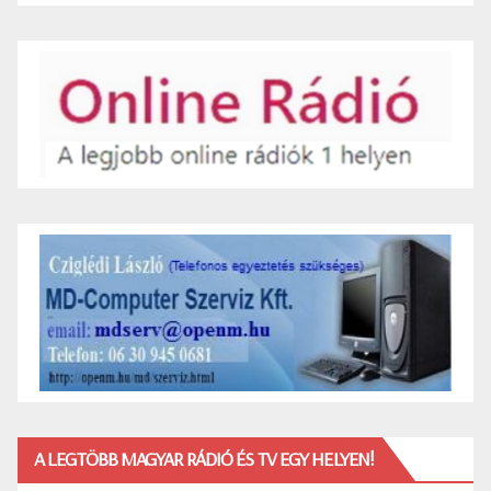
A LEGTÖBB MAGYAR RÁDIÓ ÉS TV EGY HELYEN!