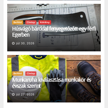
Belföld
Címlap
Kékfény
Húsvágó bárddal fenyegetőzőtt egy férfi
Egerben
júl 30, 2026
Belföld
Címlap
Munkaruha kiválasztása munkakör és
évszak szerint
júl 27, 2026