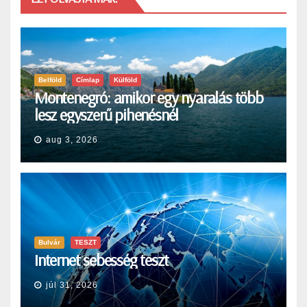
Belföld
Címlap
Külföld
Montenegró: amikor egy nyaralás több
lesz egyszerű pihenésnél
aug 3, 2026
Bulvár
TESZT
Internet sebesség teszt
júl 31, 2026