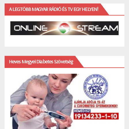
A LEGTÖBB MAGYAR RÁDIÓ ÉS TV EGY HELYEN!
Heves Megyei Diabetes Szövetség