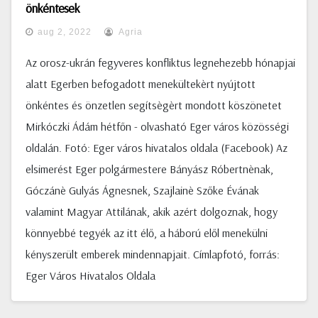
önkéntesek
aug 2, 2022
Agria
Az orosz-ukrán fegyveres konfliktus legnehezebb hónapjai
alatt Egerben befogadott menekültekèrt nyújtott
önkéntes és önzetlen segítsègèrt mondott köszönetet
Mirkóczki Ádám hétfőn - olvasható Eger város közösségi
oldalán. Fotó: Eger város hivatalos oldala (Facebook) Az
elsimerést Eger polgármestere Bányász Róbertnènak,
Góczánè Gulyás Ágnesnek, Szajlainè Szőke Évának
valamint Magyar Attilának, akik azért dolgoznak, hogy
könnyebbé tegyék az itt élő, a háború elől menekülni
kényszerült emberek mindennapjait. Címlapfotó, forrás:
Eger Város Hivatalos Oldala