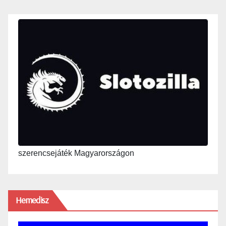
szerencsejáték Magyarországon
Hemedisz