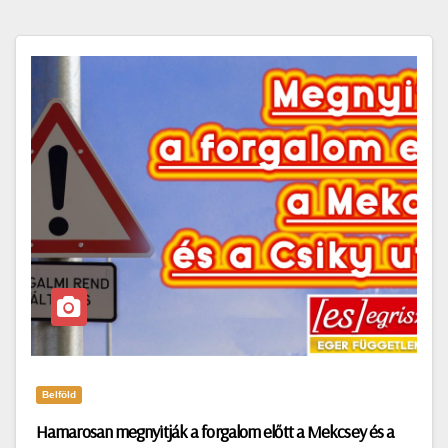
Belföld
Hamarosan megnyitják a forgalom előtt a Mekcsey és a