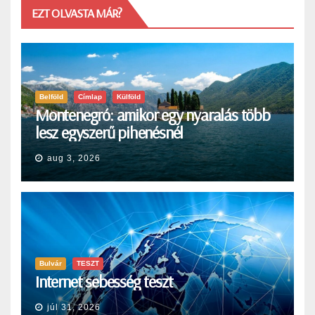
EZT OLVASTA MÁR?
Belföld
Címlap
Külföld
Montenegró: amikor egy nyaralás több
lesz egyszerű pihenésnél
aug 3, 2026
Bulvár
TESZT
Internet sebesség teszt
júl 31, 2026