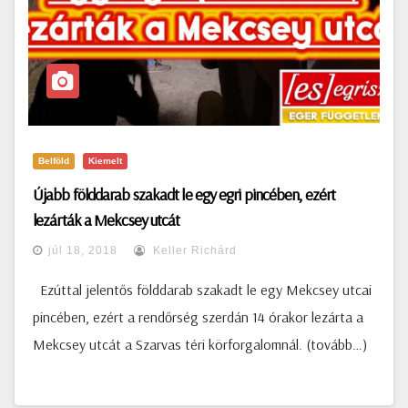
Belföld
Kiemelt
Újabb földdarab szakadt le egy egri pincében, ezért
lezárták a Mekcsey utcát
júl 18, 2018
Keller Richárd
Ezúttal jelentős földdarab szakadt le egy Mekcsey utcai
pincében, ezért a rendőrség szerdán 14 órakor lezárta a
Mekcsey utcát a Szarvas téri körforgalomnál. (tovább…)