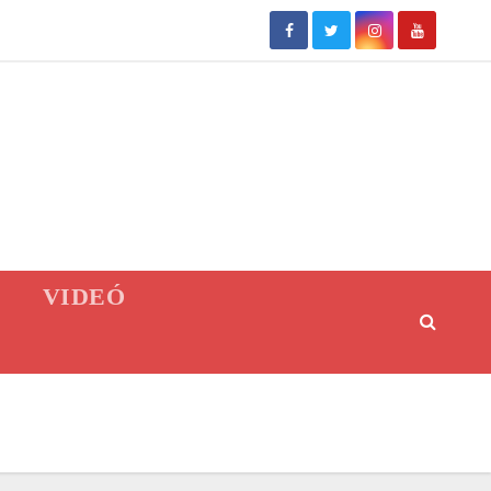
VIDEÓ