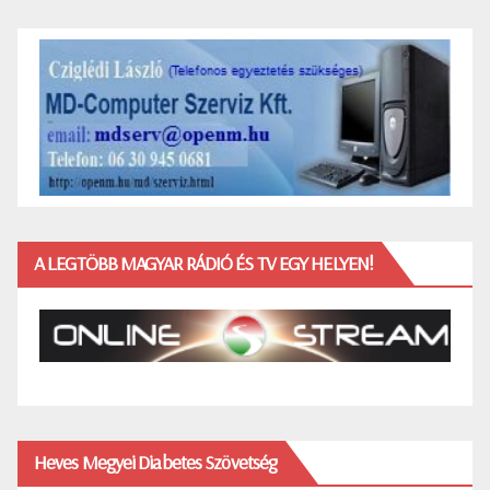
A LEGTÖBB MAGYAR RÁDIÓ ÉS TV EGY HELYEN!
Heves Megyei Diabetes Szövetség