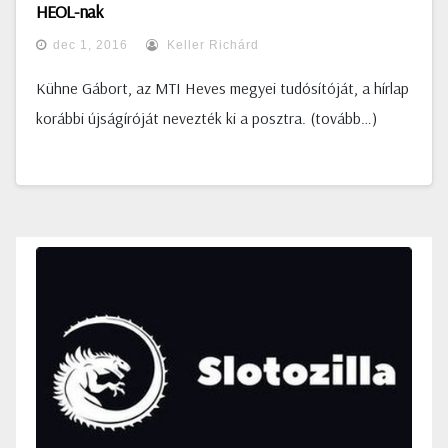
HEOL-nak
dec 1, 2016
Keller Richárd
Kühne Gábort, az MTI Heves megyei tudósítóját, a hírlap
korábbi újságíróját nevezték ki a posztra. (tovább…)