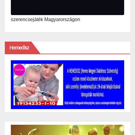
szerencsejáték Magyarországon
Hemedisz