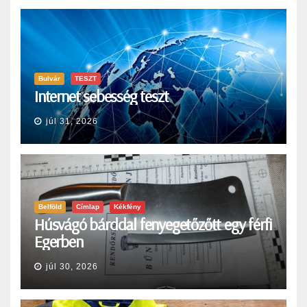
Bulvár
TESZT
Internet sebesség teszt
júl 31, 2026
Belföld
Címlap
Kékfény
Húsvágó bárddal fenyegetőzőtt egy férfi
Egerben
júl 30, 2026