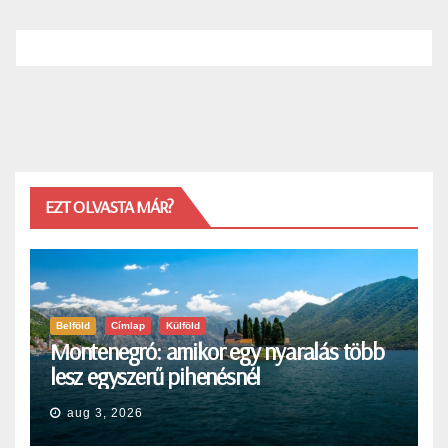
EZT OLVASTA MÁR?
Belföld
Címlap
Külföld
Montenegró: amikor egy nyaralás több
lesz egyszerű pihenésnél
aug 3, 2026