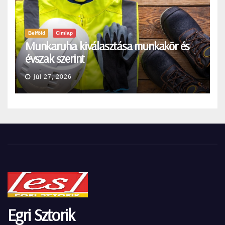
Belföld
Címlap
Munkaruha kiválasztása munkakör és
évszak szerint
júl 27, 2026
Egri Sztorik