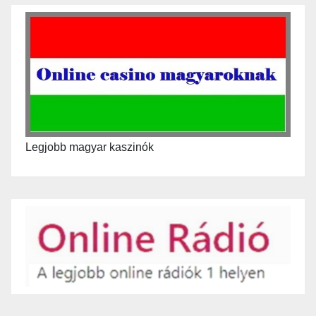
Legjobb magyar kaszinók