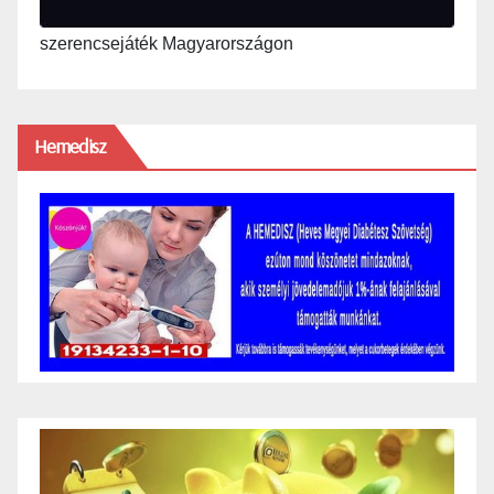
szerencsejáték Magyarországon
Hemedisz