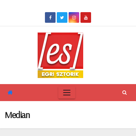
Skip
to
content
Median