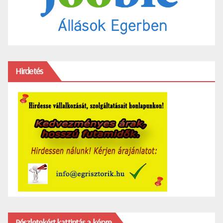
Hirdetés
Részletekért kattintás a képre