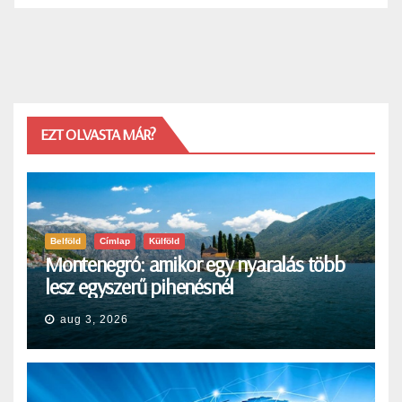
EZT OLVASTA MÁR?
Belföld
Címlap
Külföld
Montenegró: amikor egy nyaralás több
lesz egyszerű pihenésnél
aug 3, 2026