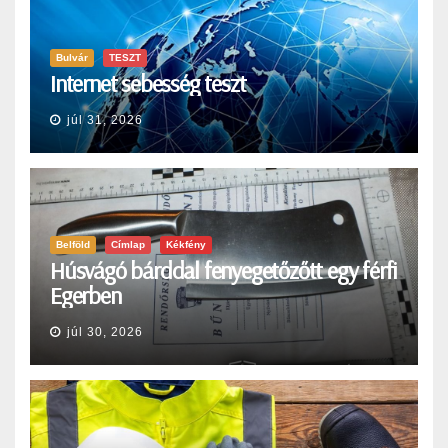
Bulvár
TESZT
Internet sebesség teszt
júl 31, 2026
Belföld
Címlap
Kékfény
Húsvágó bárddal fenyegetőzőtt egy férfi
Egerben
júl 30, 2026