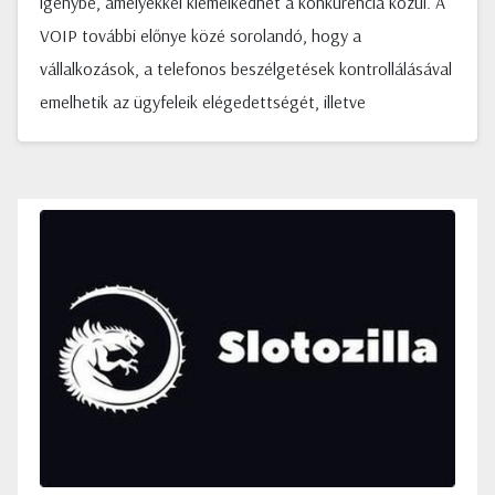
igénybe, amelyekkel kiemelkedhet a konkurencia közül. A
VOIP további előnye közé sorolandó, hogy a
vállalkozások, a telefonos beszélgetések kontrollálásával
emelhetik az ügyfeleik elégedettségét, illetve