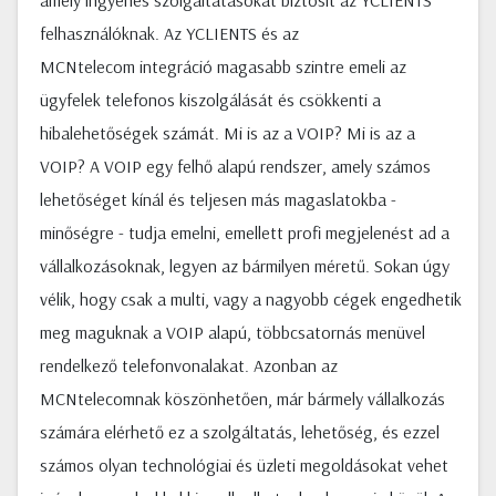
amely ingyenes szolgáltatásokat biztosít az YCLIENTS
felhasználóknak. Az YCLIENTS és az
MCNtelecom integráció magasabb szintre emeli az
ügyfelek telefonos kiszolgálását és csökkenti a
hibalehetőségek számát. Mi is az a VOIP? Mi is az a
VOIP? A VOIP egy felhő alapú rendszer, amely számos
lehetőséget kínál és teljesen más magaslatokba -
minőségre - tudja emelni, emellett profi megjelenést ad a
vállalkozásoknak, legyen az bármilyen méretű. Sokan úgy
vélik, hogy csak a multi, vagy a nagyobb cégek engedhetik
meg maguknak a VOIP alapú, többcsatornás menüvel
rendelkező telefonvonalakat. Azonban az
MCNtelecomnak köszönhetően, már bármely vállalkozás
számára elérhető ez a szolgáltatás, lehetőség, és ezzel
számos olyan technológiai és üzleti megoldásokat vehet