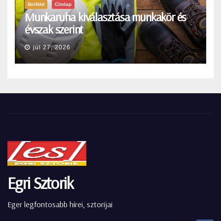
Belföld
Címlap
Munkaruha kiválasztása munkakör és
évszak szerint
júl 27, 2026
Egri Sztorik
Eger legfontosabb hírei, sztorijai