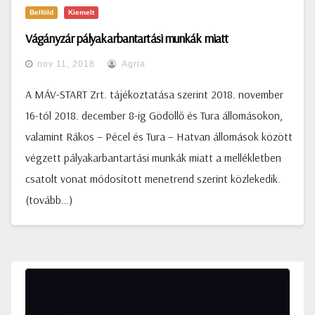
Belföld
Kiemelt
Vágányzár pályakarbantartási munkák miatt
nov 11, 2018
Agria
A MÁV-START Zrt. tájékoztatása szerint 2018. november
16-tól 2018. december 8-ig Gödöllő és Tura állomásokon,
valamint Rákos – Pécel és Tura – Hatvan állomások között
végzett pályakarbantartási munkák miatt a mellékletben
csatolt vonat módosított menetrend szerint közlekedik.
(tovább…)