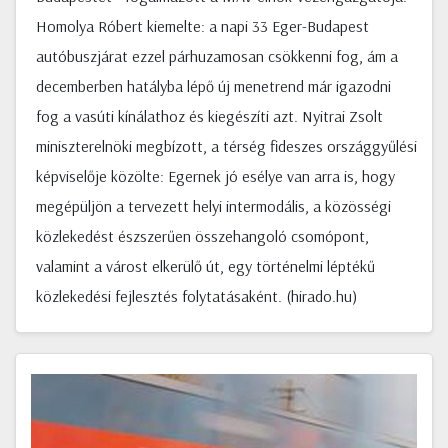
Homolya Róbert kiemelte: a napi 33 Eger-Budapest
autóbuszjárat ezzel párhuzamosan csökkenni fog, ám a
decemberben hatályba lépő új menetrend már igazodni
fog a vasúti kínálathoz és kiegészíti azt. Nyitrai Zsolt
miniszterelnöki megbízott, a térség fideszes országgyűlési
képviselője közölte: Egernek jó esélye van arra is, hogy
megépüljön a tervezett helyi intermodális, a közösségi
közlekedést észszerűen összehangoló csomópont,
valamint a várost elkerülő út, egy történelmi léptékű
közlekedési fejlesztés folytatásaként. (hirado.hu)