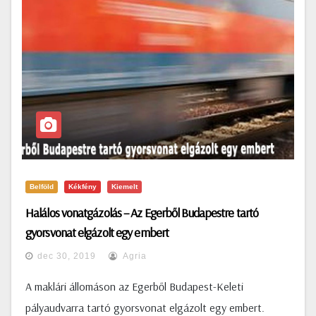
Belföld
Kékfény
Kiemelt
Halálos vonatgázolás – Az Egerből Budapestre tartó
gyorsvonat elgázolt egy embert
dec 30, 2019
Agria
A maklári állomáson az Egerből Budapest-Keleti
pályaudvarra tartó gyorsvonat elgázolt egy embert.