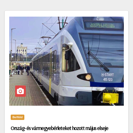
Belföld
Ország- és vármegyebérleteket hozott május elseje