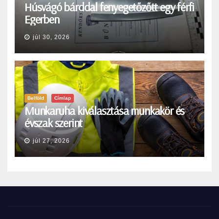
Húsvágó bárddal fenyegetőzőtt egy férfi
Egerben
júl 30, 2026
Belföld
Címlap
Munkaruha kiválasztása munkakör és
évszak szerint
júl 27, 2026