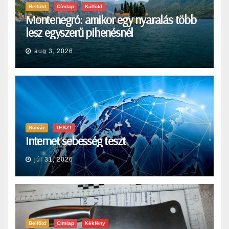
Belföld
Címlap
Külföld
Montenegró: amikor egy nyaralás több
lesz egyszerű pihenésnél
aug 3, 2026
Bulvár
TESZT
Internet sebesség teszt
júl 31, 2026
Belföld
Címlap
Kékfény