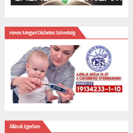
Heves Megyei Diabetes Szövetség
Állások Egerben