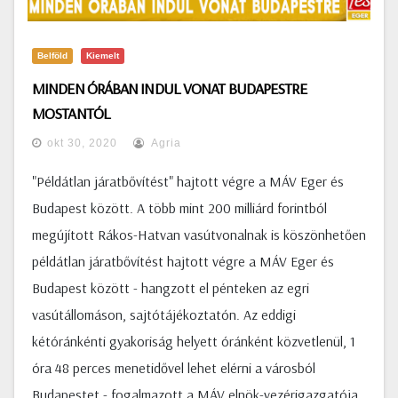
Belföld
Kiemelt
MINDEN ÓRÁBAN INDUL VONAT BUDAPESTRE
MOSTANTÓL
okt 30, 2020
Agria
"Példátlan járatbővítést" hajtott végre a MÁV Eger és
Budapest között. A több mint 200 milliárd forintból
megújított Rákos-Hatvan vasútvonalnak is köszönhetően
példátlan járatbővítést hajtott végre a MÁV Eger és
Budapest között - hangzott el pénteken az egri
vasútállomáson, sajtótájékoztatón. Az eddigi
kétóránkénti gyakoriság helyett óránként közvetlenül, 1
óra 48 perces menetidővel lehet elérni a városból
Budapestet - fogalmazott a MÁV elnök-vezérigazgatója.