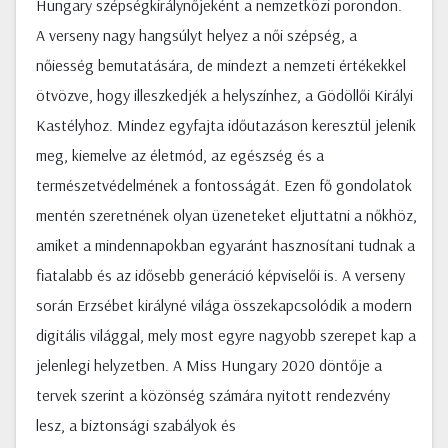
Hungary szépségkirálynőjeként a nemzetközi porondon.
A verseny nagy hangsúlyt helyez a női szépség, a
nőiesség bemutatására, de mindezt a nemzeti értékekkel
ötvözve, hogy illeszkedjék a helyszínhez, a Gödöllői Királyi
Kastélyhoz. Mindez egyfajta időutazáson keresztül jelenik
meg, kiemelve az életmód, az egészség és a
természetvédelmének a fontosságát. Ezen fő gondolatok
mentén szeretnének olyan üzeneteket eljuttatni a nőkhöz,
amiket a mindennapokban egyaránt hasznosítani tudnak a
fiatalabb és az idősebb generáció képviselői is. A verseny
során Erzsébet királyné világa összekapcsolódik a modern
digitális világgal, mely most egyre nagyobb szerepet kap a
jelenlegi helyzetben. A Miss Hungary 2020 döntője a
tervek szerint a közönség számára nyitott rendezvény
lesz, a biztonsági szabályok és