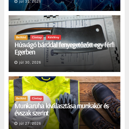
júl 31, 2026
Belföld
Címlap
Kékfény
Húsvágó bárddal fenyegetőzőtt egy férfi
Egerben
júl 30, 2026
Belföld
Címlap
Munkaruha kiválasztása munkakör és
évszak szerint
júl 27, 2026