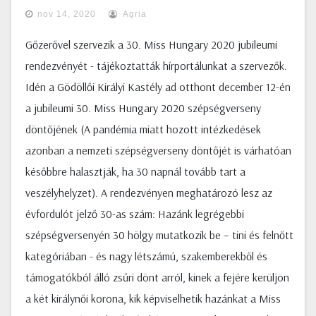
nov 14, 2020
Agria
Gőzerővel szervezik a 30. Miss Hungary 2020 jubileumi
rendezvényét - tájékoztatták hírportálunkat a szervezők.
Idén a Gödöllői Királyi Kastély ad otthont december 12-én
a jubileumi 30. Miss Hungary 2020 szépségverseny
döntőjének (A pandémia miatt hozott intézkedések
azonban a nemzeti szépségverseny döntőjét is várhatóan
későbbre halasztják, ha 30 napnál tovább tart a
veszélyhelyzet). A rendezvényen meghatározó lesz az
évfordulót jelző 30-as szám: Hazánk legrégebbi
szépségversenyén 30 hölgy mutatkozik be – tini és felnőtt
kategóriában - és nagy létszámú, szakemberekből és
támogatókból álló zsűri dönt arról, kinek a fejére kerüljön
a két királynői korona, kik képviselhetik hazánkat a Miss