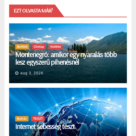
EZT OLVASTA MÁR?
Belföld
Címlap
Külföld
Montenegró: amikor egy nyaralás több
lesz egyszerű pihenésnél
aug 3, 2026
Bulvár
TESZT
Internet sebesség teszt