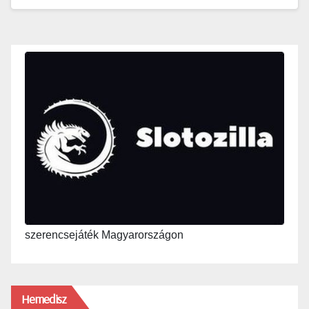
szerencsejáték Magyarországon
Hemedisz