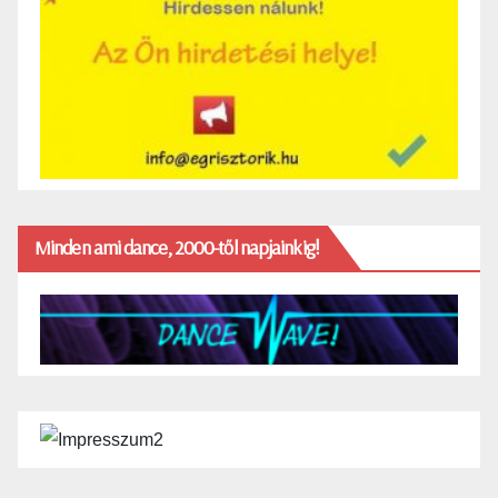
Minden ami dance, 2000-től napjainkig!