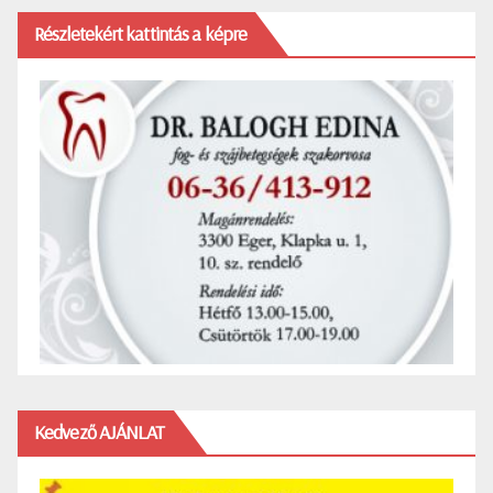
Részletekért kattintás a képre
Kedvező AJÁNLAT