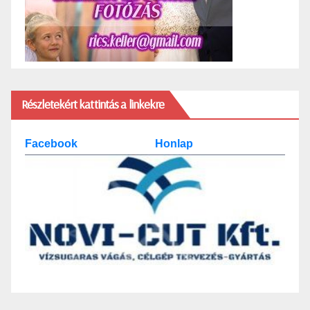
Részletekért kattintás a linkekre
Facebook
Honlap