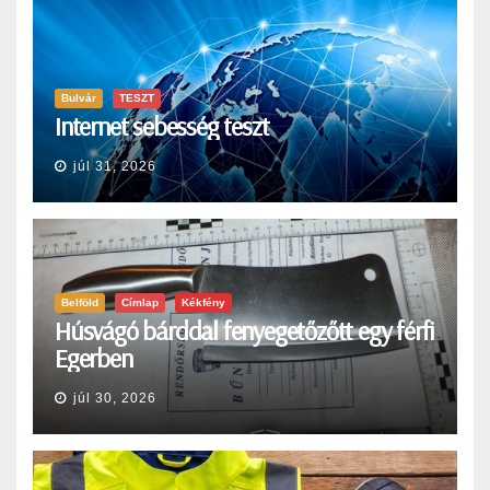
Bulvár
TESZT
Internet sebesség teszt
júl 31, 2026
Belföld
Címlap
Kékfény
Húsvágó bárddal fenyegetőzőtt egy férfi
Egerben
júl 30, 2026