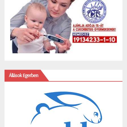
Állások Egerben