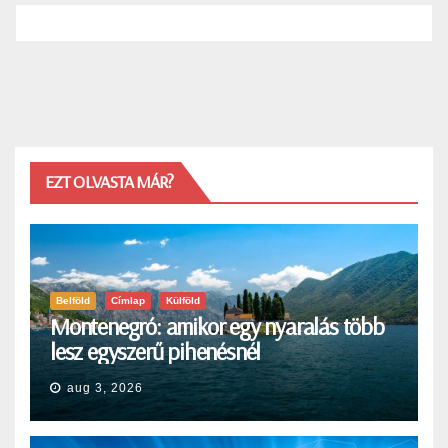
EZT OLVASTA MÁR?
Belföld
Címlap
Külföld
Montenegró: amikor egy nyaralás több
lesz egyszerű pihenésnél
aug 3, 2026