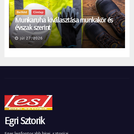
Belföld
Címlap
Munkaruha kiválasztása munkakör és
évszak szerint
júl 27, 2026
Egri Sztorik
Eger legfontosabb hírei, sztorijai