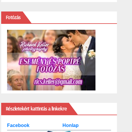
Fotózás
Részletekért kattintás a linkekre
Facebook
Honlap