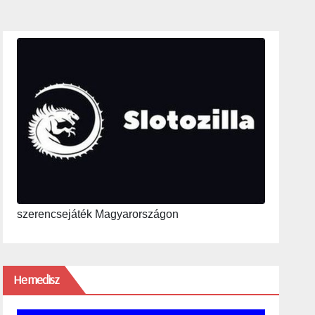
szerencsejáték Magyarországon
Hemedisz