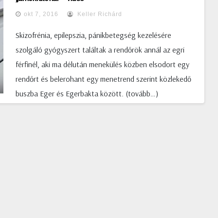
Hozzátette: számukra fontos, hogy az állatkínzást ne
okt 7, 2016
Keller Richárd
önálló bűncselekményként nézzék, ugyanis nagyon
sokszor garázdasággal párosul. Index
Skizofrénia, epilepszia, pánikbetegség kezelésére
szolgáló gyógyszert találtak a rendőrök annál az egri
férfinél, aki ma délután menekülés közben elsodort egy
rendőrt és belerohant egy menetrend szerint közlekedő
buszba Eger és Egerbakta között. (tovább…)