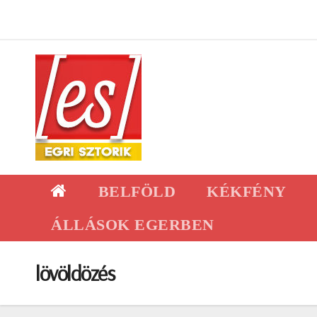
Skip
to
content
BELFÖLD
KÉKFÉNY
ÁLLÁSOK EGERBEN
lövöldözés