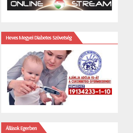
Heves Megyei Diabetes Szövetség
Állások Egerben