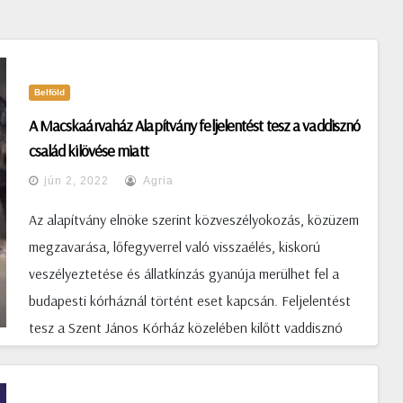
Belföld
A Macskaárvaház Alapítvány feljelentést tesz a vaddisznó
család kilövése miatt
jún 2, 2022
Agria
Az alapítvány elnöke szerint közveszélyokozás, közüzem
megzavarása, lőfegyverrel való visszaélés, kiskorú
veszélyeztetése és állatkínzás gyanúja merülhet fel a
budapesti kórháznál történt eset kapcsán. Feljelentést
tesz a Szent János Kórház közelében kilőtt vaddisznó
család ügyében a Macskaárvaház Alapítvány – árulta el
az Indexnek Bóday Pál, az alapítvány elnöke. Mint