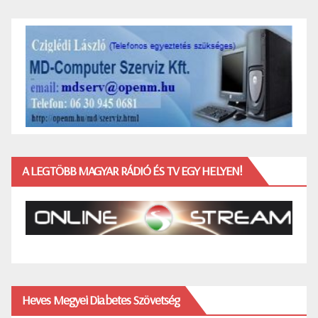
A LEGTÖBB MAGYAR RÁDIÓ ÉS TV EGY HELYEN!
Heves Megyei Diabetes Szövetség