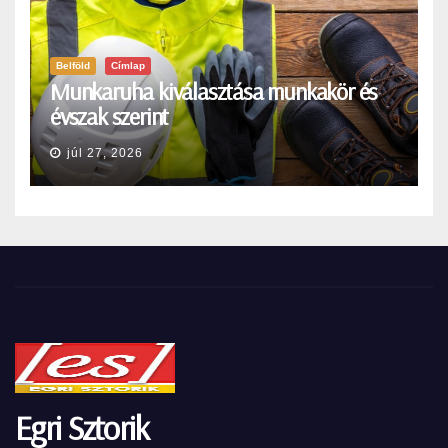
Belföld
Címlap
Munkaruha kiválasztása munkakör és
évszak szerint
júl 27, 2026
Egri Sztorik