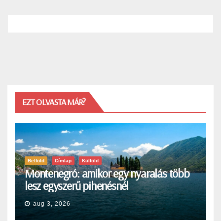
EZT OLVASTA MÁR?
Belföld
Címlap
Külföld
Montenegró: amikor egy nyaralás több
lesz egyszerű pihenésnél
aug 3, 2026