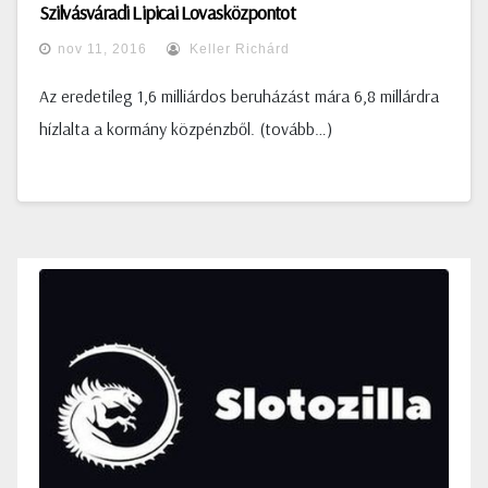
Szilvásváradi Lipicai Lovasközpontot
nov 11, 2016
Keller Richárd
Az eredetileg 1,6 milliárdos beruházást mára 6,8 millárdra
hízlalta a kormány közpénzből. (tovább…)