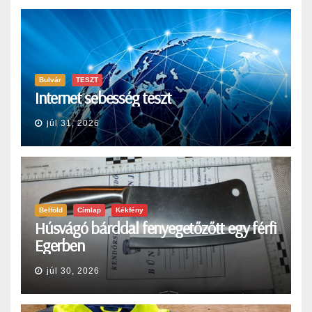
Bulvár
TESZT
Internet sebesség teszt
júl 31, 2026
Belföld
Címlap
Kékfény
Húsvágó bárddal fenyegetőzőtt egy férfi
Egerben
júl 30, 2026