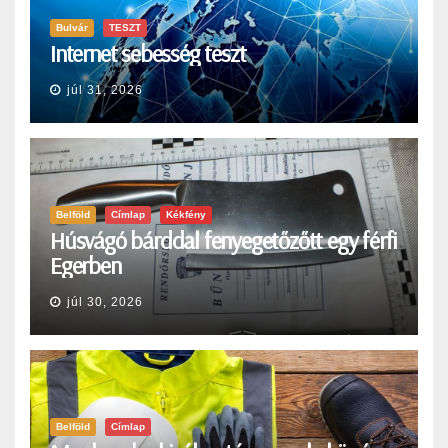
Bulvár
TESZT
Internet sebesség teszt
júl 31, 2026
Belföld
Címlap
Kékfény
Húsvágó bárddal fenyegetőzőtt egy férfi
Egerben
júl 30, 2026
Belföld
Címlap