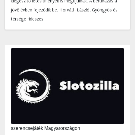
kiegészítő létesítmények is megújulnak. A beruházás a
jövő évben fejeződik be. Horváth László, Gyöngyös és
térsége fideszes
szerencsejáték Magyarországon