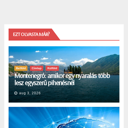
EZT OLVASTA MÁR?
Belföld
Címlap
Külföld
Montenegró: amikor egy nyaralás több
lesz egyszerű pihenésnél
aug 3, 2026