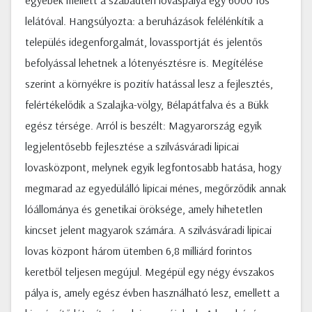
egyebek mellett a szabadtéri lovaspálya egy 6000 fős
lelátóval. Hangsúlyozta: a beruházások felélénkítik a
település idegenforgalmát, lovassportját és jelentős
befolyással lehetnek a lótenyésztésre is. Megítélése
szerint a környékre is pozitív hatással lesz a fejlesztés,
felértékelődik a Szalajka-völgy, Bélapátfalva és a Bükk
egész térsége. Arról is beszélt: Magyarország egyik
legjelentősebb fejlesztése a szilvásváradi lipicai
lovasközpont, melynek egyik legfontosabb hatása, hogy
megmarad az egyedülálló lipicai ménes, megőrződik annak
lóállománya és genetikai öröksége, amely hihetetlen
kincset jelent magyarok számára. A szilvásváradi lipicai
lovas központ három ütemben 6,8 milliárd forintos
keretből teljesen megújul. Megépül egy négy évszakos
pálya is, amely egész évben használható lesz, emellett a