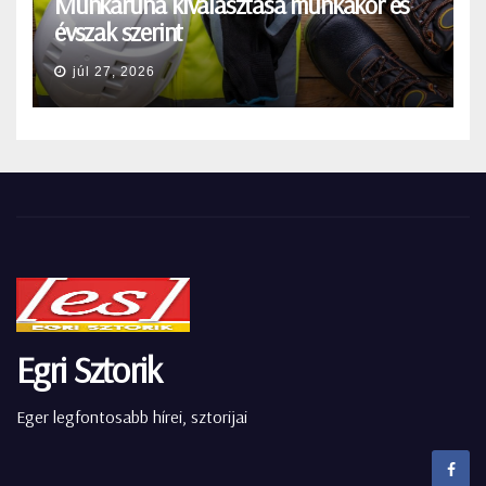
Munkaruha kiválasztása munkakör és
évszak szerint
júl 27, 2026
Egri Sztorik
Eger legfontosabb hírei, sztorijai