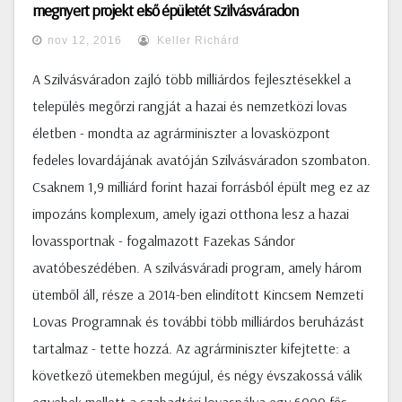
megnyert projekt első épületét Szilvásváradon
nov 12, 2016
Keller Richárd
A Szilvásváradon zajló több milliárdos fejlesztésekkel a
település megőrzi rangját a hazai és nemzetközi lovas
életben - mondta az agrárminiszter a lovasközpont
fedeles lovardájának avatóján Szilvásváradon szombaton.
Csaknem 1,9 milliárd forint hazai forrásból épült meg ez az
impozáns komplexum, amely igazi otthona lesz a hazai
lovassportnak - fogalmazott Fazekas Sándor
avatóbeszédében. A szilvásváradi program, amely három
ütemből áll, része a 2014-ben elindított Kincsem Nemzeti
Lovas Programnak és további több milliárdos beruházást
tartalmaz - tette hozzá. Az agrárminiszter kifejtette: a
következő ütemekben megújul, és négy évszakossá válik