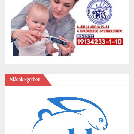
Állások Egerben