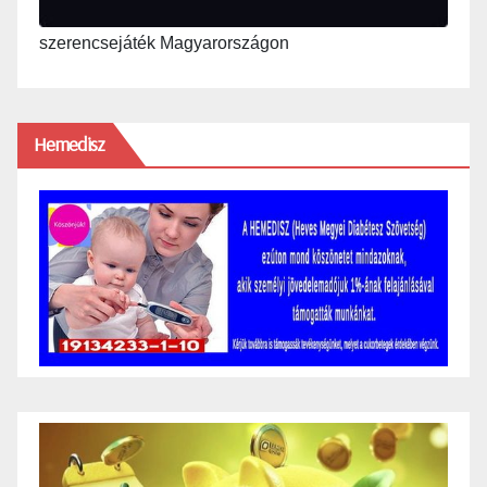
szerencsejáték Magyarországon
Hemedisz