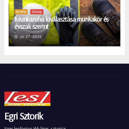
Belföld
Címlap
Munkaruha kiválasztása munkakör és
évszak szerint
júl 27, 2026
Egri Sztorik
Eger legfontosabb hírei, sztorijai