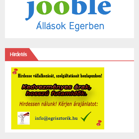
Hirdetés