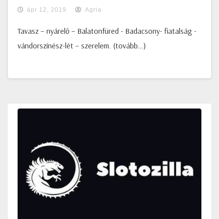
ápr 12, 2019
Agria
Tavasz – nyárelő – Balatonfüred - Badacsony- fiatalság -
vándorszínész-lét – szerelem. (tovább…)