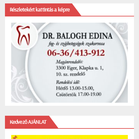
Részletekért kattintás a képre
Kedvező AJÁNLAT