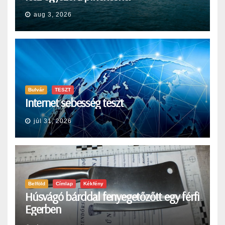
aug 3, 2026
Bulvár
TESZT
Internet sebesség teszt
júl 31, 2026
Belföld
Címlap
Kékfény
Húsvágó bárddal fenyegetőzőtt egy férfi
Egerben