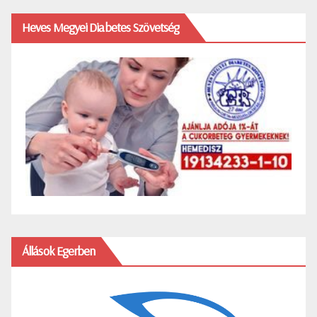
Heves Megyei Diabetes Szövetség
Állások Egerben