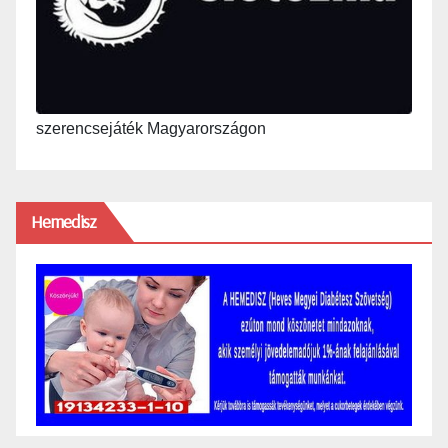
szerencsejáték Magyarországon
Hemedisz