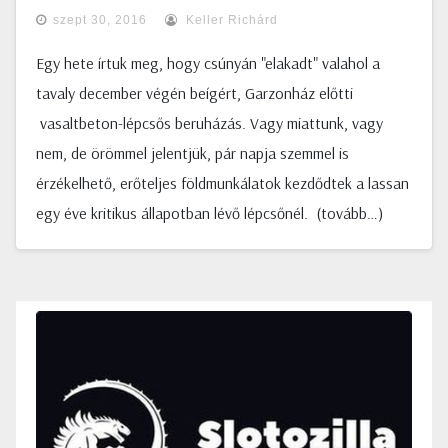
szept 30, 2016
Keller Richárd
Egy hete írtuk meg, hogy csúnyán "elakadt" valahol a
tavaly december végén beígért, Garzonház előtti
vasaltbeton-lépcsős beruházás. Vagy miattunk, vagy
nem, de örömmel jelentjük, pár napja szemmel is
érzékelhető, erőteljes földmunkálatok kezdődtek a lassan
egy éve kritikus állapotban lévő lépcsőnél. (tovább…)