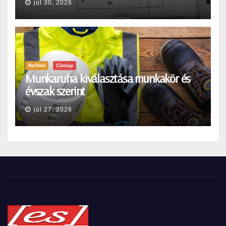
júl 30, 2026
Belföld
Címlap
Munkaruha kiválasztása munkakör és
évszak szerint
júl 27, 2026