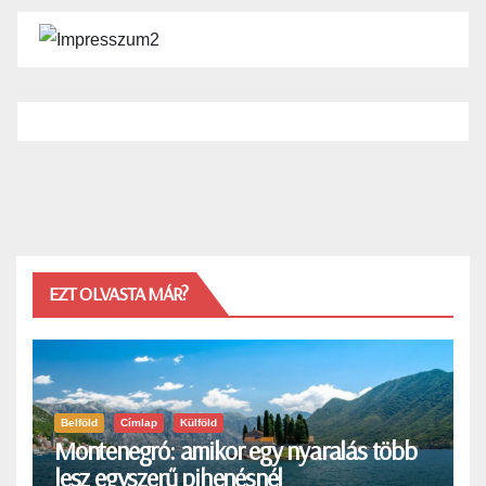
EZT OLVASTA MÁR?
Belföld
Címlap
Külföld
Montenegró: amikor egy nyaralás több
lesz egyszerű pihenésnél