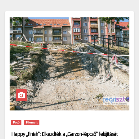
Fotó
Kiemelt
Happy „finish”: Elkezdték a „Garzon-lépcső” felújítását