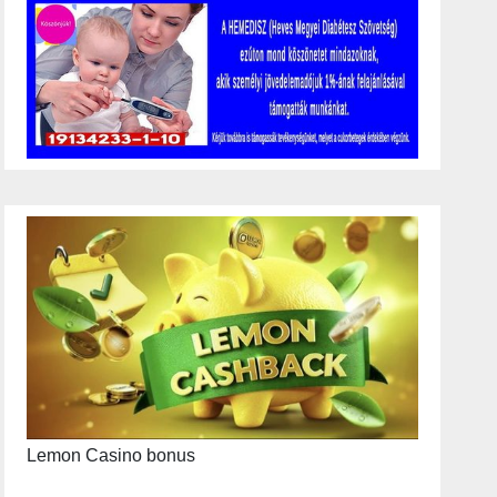
Lemon Casino bonus