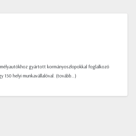
emélyautókhoz gyártott kormányoszlopokkal foglalkozó
egy 150 helyi munkavállalóval. (tovább…)