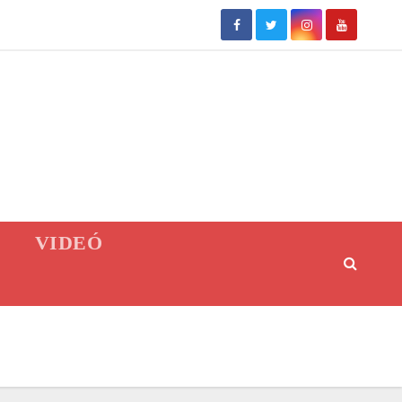
VIDEÓ