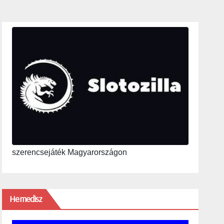
szerencsejáték Magyarországon
Hemedisz