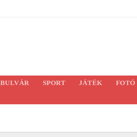
BULVÁR
SPORT
JÁTÉK
FOTÓ