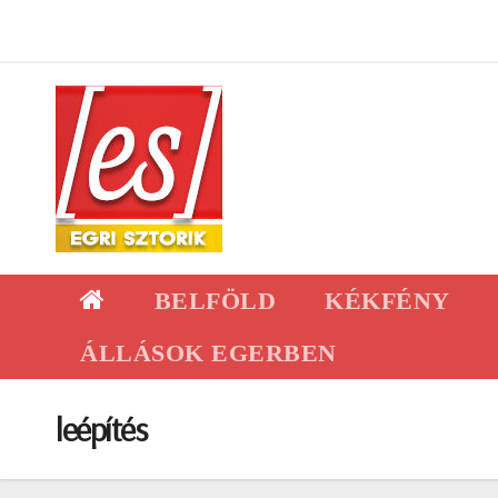
Skip
to
content
BELFÖLD
KÉKFÉNY
ÁLLÁSOK EGERBEN
leépítés