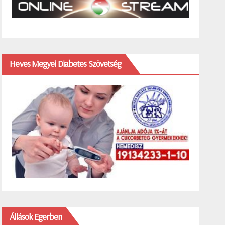
Heves Megyei Diabetes Szövetség
Állások Egerben