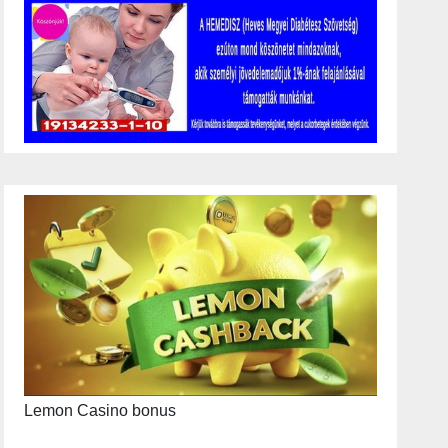
Lemon Casino bonus