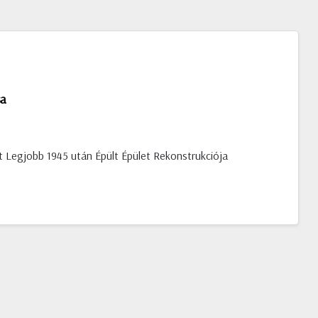
sa
nt Legjobb 1945 után Épült Épület Rekonstrukciója