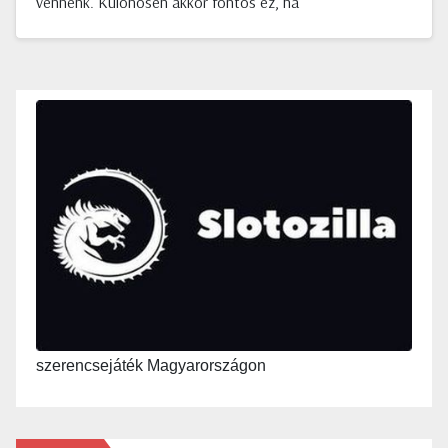
vennénk. Különösen akkor fontos ez, ha
szerencsejáték Magyarországon