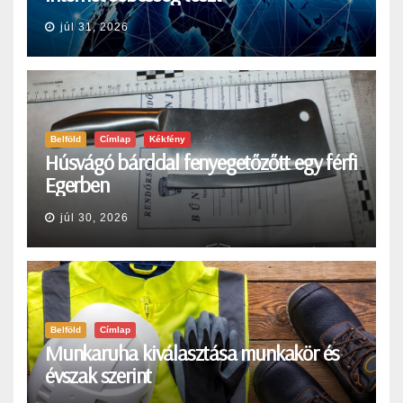
júl 31, 2026
Belföld
Címlap
Kékfény
Húsvágó bárddal fenyegetőzőtt egy férfi
Egerben
júl 30, 2026
Belföld
Címlap
Munkaruha kiválasztása munkakör és
évszak szerint