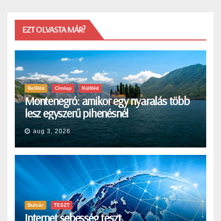
EZT OLVASTA MÁR?
Belföld
Címlap
Külföld
Montenegró: amikor egy nyaralás több
lesz egyszerű pihenésnél
aug 3, 2026
Bulvár
TESZT
Internet sebesség teszt