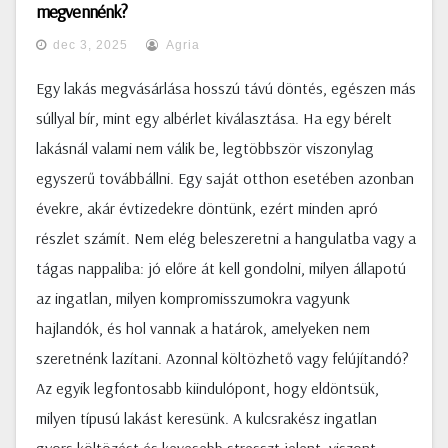
megvennénk?
dec 3, 2025
Agria
Egy lakás megvásárlása hosszú távú döntés, egészen más
súllyal bír, mint egy albérlet kiválasztása. Ha egy bérelt
lakásnál valami nem válik be, legtöbbször viszonylag
egyszerű továbbállni. Egy saját otthon esetében azonban
évekre, akár évtizedekre döntünk, ezért minden apró
részlet számít. Nem elég beleszeretni a hangulatba vagy a
tágas nappaliba: jó előre át kell gondolni, milyen állapotú
az ingatlan, milyen kompromisszumokra vagyunk
hajlandók, és hol vannak a határok, amelyeken nem
szeretnénk lazítani. Azonnal költözhető vagy felújítandó?
Az egyik legfontosabb kiindulópont, hogy eldöntsük,
milyen típusú lakást keresünk. A kulcsrakész ingatlan