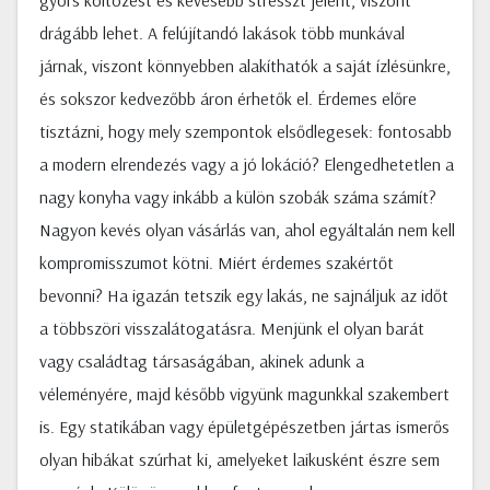
gyors költözést és kevesebb stresszt jelent, viszont
drágább lehet. A felújítandó lakások több munkával
járnak, viszont könnyebben alakíthatók a saját ízlésünkre,
és sokszor kedvezőbb áron érhetők el. Érdemes előre
tisztázni, hogy mely szempontok elsődlegesek: fontosabb
a modern elrendezés vagy a jó lokáció? Elengedhetetlen a
nagy konyha vagy inkább a külön szobák száma számít?
Nagyon kevés olyan vásárlás van, ahol egyáltalán nem kell
kompromisszumot kötni. Miért érdemes szakértőt
bevonni? Ha igazán tetszik egy lakás, ne sajnáljuk az időt
a többszöri visszalátogatásra. Menjünk el olyan barát
vagy családtag társaságában, akinek adunk a
véleményére, majd később vigyünk magunkkal szakembert
is. Egy statikában vagy épületgépészetben jártas ismerős
olyan hibákat szúrhat ki, amelyeket laikusként észre sem